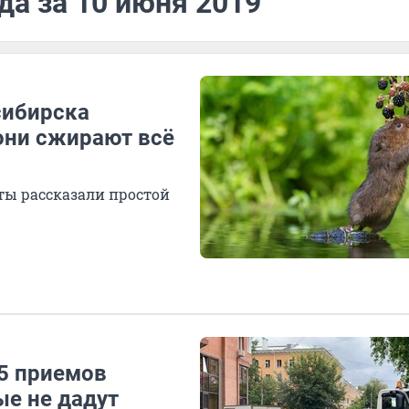
да за 10 июня 2019
сибирска
они сжирают всё
ты рассказали простой
 5 приемов
ые не дадут