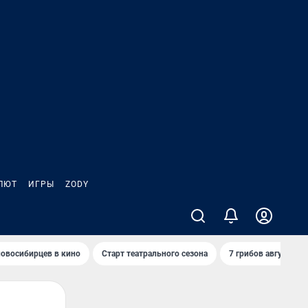
ЛЮТ
ИГРЫ
ZODY
овосибирцев в кино
Старт театрального сезона
7 грибов августа