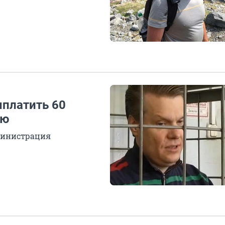
платить 60
лю
министрация