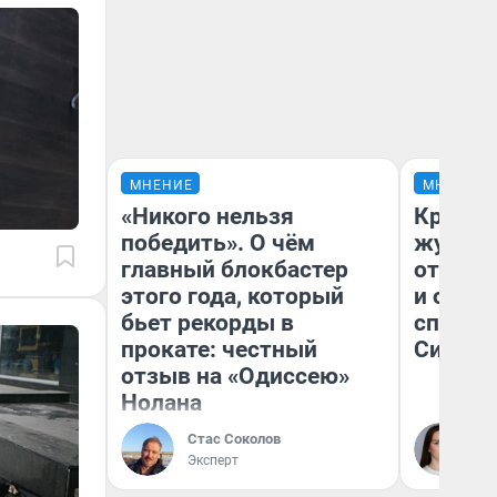
МНЕНИЕ
МНЕНИЕ
«Никого нельзя
Красно
победить». О чём
журнал
главный блокбастер
отпуск
этого года, который
и объя
бьет рекорды в
споре 
прокате: честный
Сибири
отзыв на «Одиссею»
Нолана
Стас Соколов
Та
Эксперт