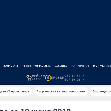
ФОРУМЫ
ТЕЛЕПРОГРАММА
АФИША
ГОРОСКОП
КУРСЫ ВА
USD 81,41
СЕЙЧАС
4
ПРОБКИ
+22°C
EUR 94,06
ики VS прокуратура
Августовский каталог новостроек
5 молодых н