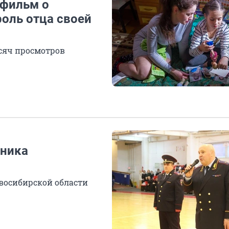
 фильм о
оль отца своей
сяч просмотров
ьника
восибирской области