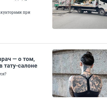
акуаторами при
врач — о том,
в тату-салоне
ся?