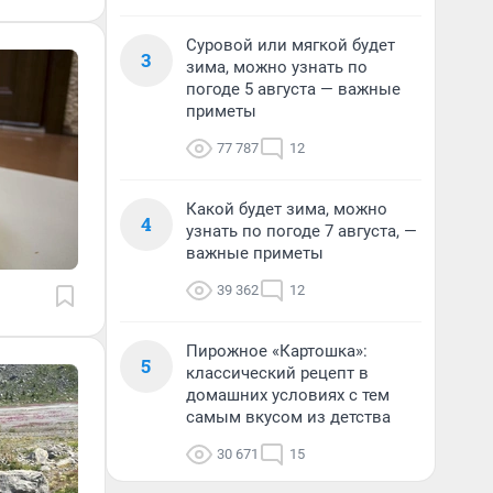
Суровой или мягкой будет
3
зима, можно узнать по
погоде 5 августа — важные
приметы
77 787
12
Какой будет зима, можно
4
узнать по погоде 7 августа, —
важные приметы
39 362
12
Пирожное «Картошка»:
5
классический рецепт в
домашних условиях с тем
самым вкусом из детства
30 671
15