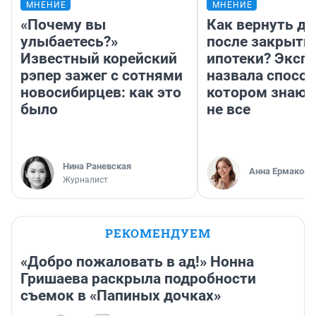
МНЕНИЕ
МНЕНИЕ
«Почему вы
Как вернуть де
улыбаетесь?»
после закрыти
Известный корейский
ипотеки? Эксп
рэпер зажег с сотнями
назвала способ
новосибирцев: как это
котором знают
было
не все
Нина Раневская
Анна Ермакова
Журналист
РЕКОМЕНДУЕМ
«Добро пожаловать в ад!» Нонна
Гришаева раскрыла подробности
съемок в «Папиных дочках»