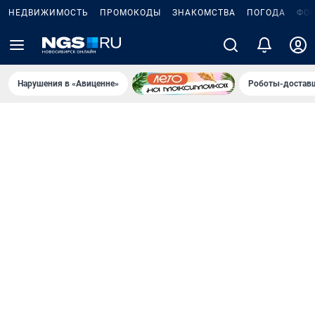
НЕДВИЖИМОСТЬ
ПРОМОКОДЫ
ЗНАКОМСТВА
ПОГОДА
ФО
Нарушения в «Авиценне»
Роботы-доставщ