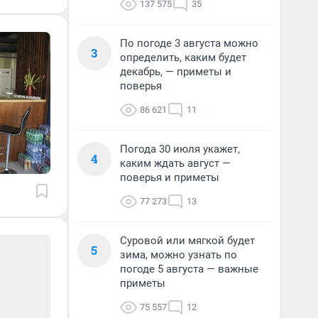
137 575
35
По погоде 3 августа можно
3
определить, каким будет
декабрь, — приметы и
поверья
86 621
11
Погода 30 июля укажет,
4
каким ждать август —
поверья и приметы
77 273
13
Суровой или мягкой будет
5
зима, можно узнать по
погоде 5 августа — важные
приметы
75 557
12