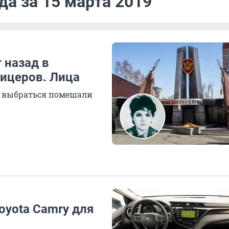
да за 15 марта 2019
т назад в
ицеров. Лица
— выбраться помешали
oyota Camry для