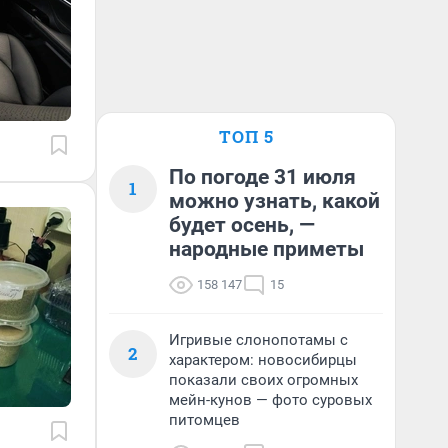
ТОП 5
По погоде 31 июля
1
можно узнать, какой
будет осень, —
народные приметы
158 147
15
Игривые слонопотамы с
2
характером: новосибирцы
показали своих огромных
мейн-кунов — фото суровых
питомцев