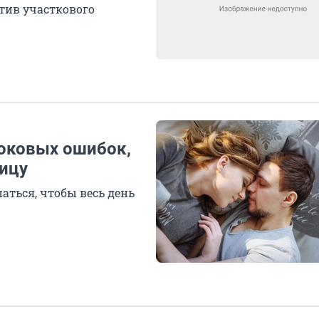
отив участкового
роковых ошибок,
ницу
аться, чтобы весь день