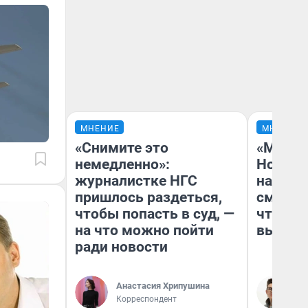
МНЕНИЕ
МНЕНИЕ
«Снимите это
«Мы ви
немедленно»:
Нолана
журналистке НГС
настро
пришлось раздеться,
смотре
чтобы попасть в суд, —
чтобы 
на что можно пойти
выгляд
ради новости
Анастасия Хрипушина
На
Корреспондент