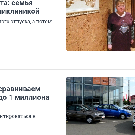
та: семья
оликлиникой
ого отпуска, а потом
 сравниваем
до 1 миллиона
ентироваться в