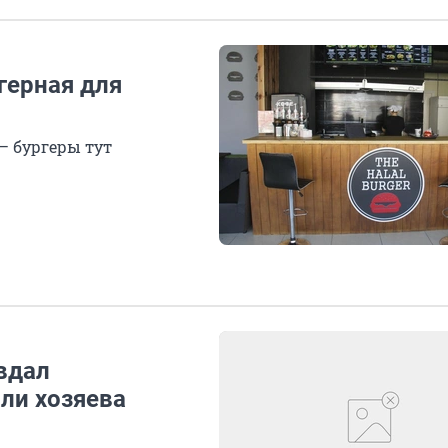
герная для
 — бургеры тут
вдал
али хозяева