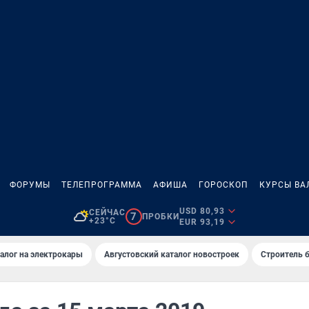
ФОРУМЫ
ТЕЛЕПРОГРАММА
АФИША
ГОРОСКОП
КУРСЫ ВА
USD 80,93
СЕЙЧАС
7
ПРОБКИ
+23°C
EUR 93,19
алог на электрокары
Августовский каталог новостроек
Строитель б