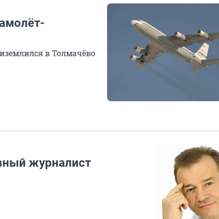
амолёт-
риземлился в Толмачёво
вный журналист