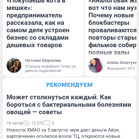
«Покупаешь кота в
«Аналоговая жи
мешке»:
вот что нам нуж
предприниматель
Почему новые
рассказала, как на
блокбастеры
самом деле устроен
проваливаются,
бизнес со складами
повторы стары
дешевых товаров
фильмов собир
полные залы
Наталья Шорохова
Алёна Золотухи
Открыла кофейную точку на
Журналист НГС
деньги соцразвития
РЕКОМЕНДУЕМ
Может столкнуться каждый. Как
бороться с бактериальными болезнями
овощей — советы
18 часов
12 272
5
Новости ХМАО за 5 августа: муж дает деньги Айзе,
вартовчанин оголился возле ТЦ, откроются новые