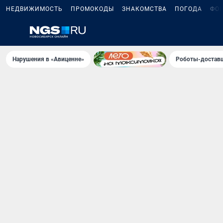
НЕДВИЖИМОСТЬ
ПРОМОКОДЫ
ЗНАКОМСТВА
ПОГОДА
ФО
Нарушения в «Авиценне»
Роботы-доставщ