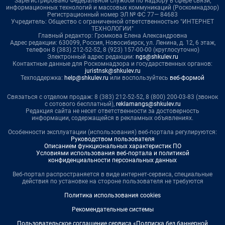
Зарегистрировано Федеральной службой по надзору в сфере связи,
информационных технологий и массовых коммуникаций (Роскомнадзор)
Регистрационный номер ЭЛ № ФС 77— 84683
Учредитель: Общество с ограниченной ответственностью "ИНТЕРНЕТ
ТЕХНОЛОГИИ"
Главный редактор: Громкова Елена Александровна
Адрес редакции: 630099, Россия, Новосибирск, ул. Ленина, д. 12, 6 этаж,
телефон 8 (383) 212-52-52, 8 (923) 157-00-00 (круглосуточно)
Электронный адрес редакции:
ngs@shkulev.ru
Контактные данные для Роскомнадзора и государственных органов:
juristnsk@shkulev.ru
Техподдержка:
help@shkulev.ru
или воспользуйтесь
веб-формой
Связаться с отделом продаж: 8 (383) 212-52-52, 8 (800) 200-03-83 (звонок
с сотового бесплатный),
reklamangs@shkulev.ru
Редакция сайта не несет ответственности за достоверность
информации, содержащейся в рекламных объявлениях.
Особенности эксплуатации (использования) веб-портала регулируются:
Руководством пользователя
Описанием функциональных характеристик ПО
Условиями использования веб-портала и политикой
конфиденциальности персональных данных
Веб-портал распространяется в виде интернет-сервиса, специальные
действия по установке на стороне пользователя не требуются
Политика использования cookies
Рекомендательные системы
Пользовательское соглашение сервиса «Подписка без баннерной