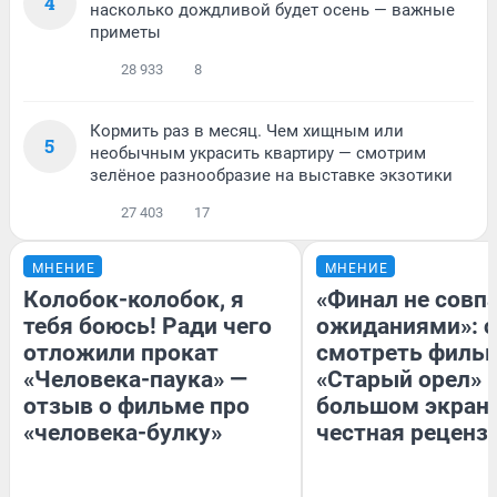
4
насколько дождливой будет осень — важные
приметы
28 933
8
Кормить раз в месяц. Чем хищным или
5
необычным украсить квартиру — смотрим
зелёное разнообразие на выставке экзотики
27 403
17
МНЕНИЕ
МНЕНИЕ
Колобок-колобок, я
«Финал не совпа
тебя боюсь! Ради чего
ожиданиями»: с
отложили прокат
смотреть филь
«Человека-паука» —
«Старый орел» 
отзыв о фильме про
большом экран
«человека-булку»
честная реценз