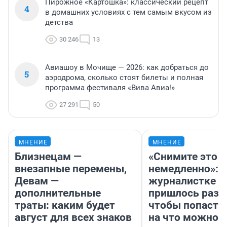
Пирожное «Картошка»: классический рецепт
4
в домашних условиях с тем самым вкусом из
детства
30 246
13
Авиашоу в Мочище — 2026: как добраться до
5
аэродрома, сколько стоят билеты и полная
программа фестиваля «Вива Авиа!»
27 291
50
МНЕНИЕ
МНЕНИЕ
Близнецам —
«Снимите это
внезапные перемены,
немедленно»:
Девам —
журналистке Н
дополнительные
пришлось разд
траты: каким будет
чтобы попасть 
август для всех знаков
на что можно 