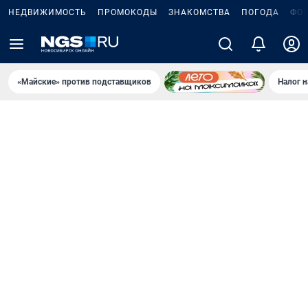
НЕДВИЖИМОСТЬ
ПРОМОКОДЫ
ЗНАКОМСТВА
ПОГОДА
ФО
«Майские» против подставщиков
Налог 