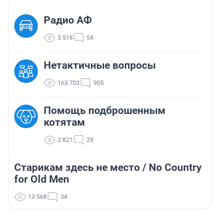
Радио АФ
3 518
54
Нетактичные вопросы
163 703
905
Помощь подброшенным
котятам
2 821
29
Старикам здесь не место / No Country
for Old Men
13 568
34