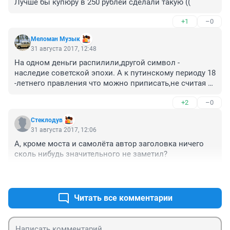
Лучше бы купюру в 250 рублей сделали такую ((
+1
–0
Меломан Музык
31 августа 2017, 12:48
На одном деньги распилили,другой символ - 
наследие советской эпохи. А к путинскому периоду 18 
-летнего правления что можно приписать,не считая 
вывезенных из страны в панамские офшоры 
+2
–0
триллионов?
Стеклодув
31 августа 2017, 12:06
А, кроме моста и самолёта автор заголовка ничего 
сколь нибудь значительного не заметил?
+3
–0
Читать все комментарии