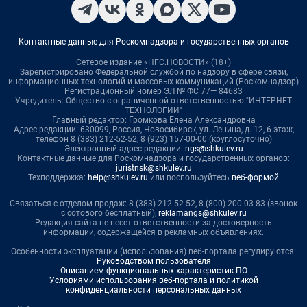
Контактные данные для Роскомнадзора и государственных органов
Сетевое издание «НГС.НОВОСТИ» (18+)
Зарегистрировано Федеральной службой по надзору в сфере связи,
информационных технологий и массовых коммуникаций (Роскомнадзор)
Регистрационный номер ЭЛ № ФС 77— 84683
Учредитель: Общество с ограниченной ответственностью "ИНТЕРНЕТ
ТЕХНОЛОГИИ"
Главный редактор: Громкова Елена Александровна
Адрес редакции: 630099, Россия, Новосибирск, ул. Ленина, д. 12, 6 этаж,
телефон 8 (383) 212-52-52, 8 (923) 157-00-00 (круглосуточно)
Электронный адрес редакции:
ngs@shkulev.ru
Контактные данные для Роскомнадзора и государственных органов:
juristnsk@shkulev.ru
Техподдержка:
help@shkulev.ru
или воспользуйтесь
веб-формой
Связаться с отделом продаж: 8 (383) 212-52-52, 8 (800) 200-03-83 (звонок
с сотового бесплатный),
reklamangs@shkulev.ru
Редакция сайта не несет ответственности за достоверность
информации, содержащейся в рекламных объявлениях.
Особенности эксплуатации (использования) веб-портала регулируются:
Руководством пользователя
Описанием функциональных характеристик ПО
Условиями использования веб-портала и политикой
конфиденциальности персональных данных