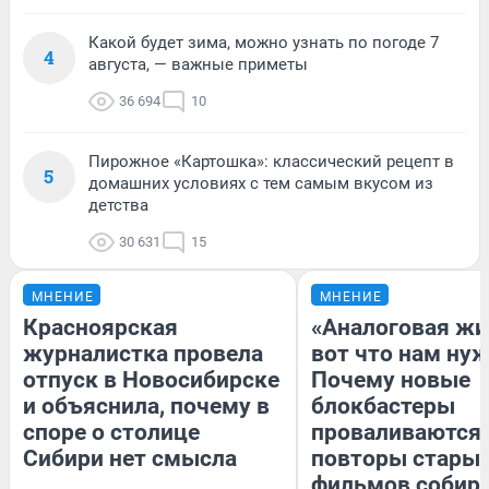
Какой будет зима, можно узнать по погоде 7
4
августа, — важные приметы
36 694
10
Пирожное «Картошка»: классический рецепт в
5
домашних условиях с тем самым вкусом из
детства
30 631
15
МНЕНИЕ
МНЕНИЕ
Красноярская
«Аналоговая жи
журналистка провела
вот что нам нуж
отпуск в Новосибирске
Почему новые
и объяснила, почему в
блокбастеры
споре о столице
проваливаются,
Сибири нет смысла
повторы стары
фильмов собир