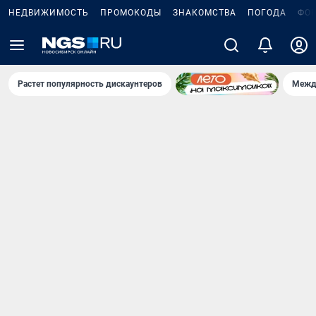
НЕДВИЖИМОСТЬ
ПРОМОКОДЫ
ЗНАКОМСТВА
ПОГОДА
ФО
Растет популярность дискаунтеров
Межд