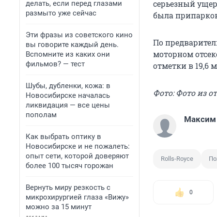
серьезный уще
делать, если перед глазами
размыто уже сейчас
была припаркова
Эти фразы из советского кино
По предварител
вы говорите каждый день.
моторном отсеке
Вспомните из каких они
фильмов? — тест
отметки в 19,6 
Шубы, дубленки, кожа: в
Фото: Фото из 
Новосибирске началась
ликвидация — все цены
пополам
Максим
Как выбрать оптику в
Новосибирске и не пожалеть:
опыт сети, которой доверяют
Rolls-Royce
По
более 100 тысяч горожан
Вернуть миру резкость с
0
микрохирургией глаза «Вижу»
можно за 15 минут