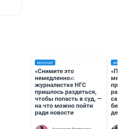
МНЕНИЕ
МНЕНИ
«Снимите это
«Поку
немедленно»:
мешке
журналистке НГС
предп
пришлось раздеться,
расска
чтобы попасть в суд, —
самом
на что можно пойти
бизне
ради новости
дешев
Анастасия Хрипушина