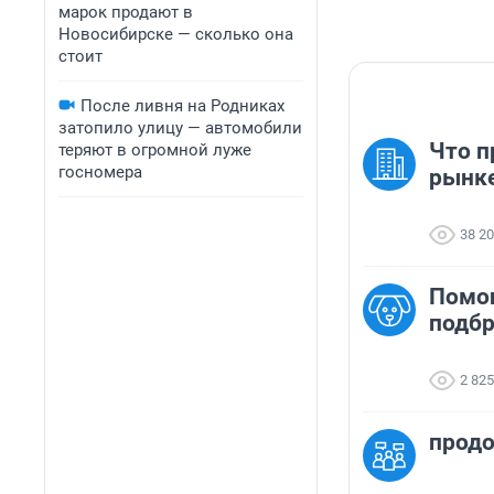
марок продают в
Новосибирске — сколько она
стоит
После ливня на Родниках
затопило улицу — автомобили
Что п
теряют в огромной луже
госномера
рынк
38 2
Помо
подб
2 825
продо