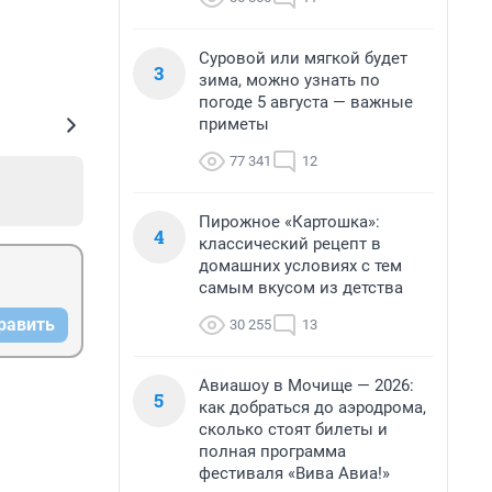
Суровой или мягкой будет
3
зима, можно узнать по
погоде 5 августа — важные
приметы
77 341
12
Пирожное «Картошка»:
4
классический рецепт в
домашних условиях с тем
самым вкусом из детства
равить
30 255
13
Авиашоу в Мочище — 2026:
5
как добраться до аэродрома,
сколько стоят билеты и
полная программа
фестиваля «Вива Авиа!»