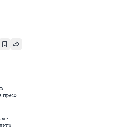
 в
в пресс-
рые
инило