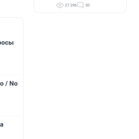
27 296
50
росы
о / No
та