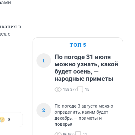
рами
ыкания в
ся с
ТОП 5
По погоде 31 июля
1
можно узнать, какой
будет осень, —
народные приметы
158 377
15
По погоде 3 августа можно
2
определить, каким будет
декабрь, — приметы и
0
поверья
86 866
11