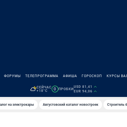
ФОРУМЫ
ТЕЛЕПРОГРАММА
АФИША
ГОРОСКОП
КУРСЫ ВА
USD 81,41
СЕЙЧАС
0
ПРОБКИ
+18°C
EUR 94,06
алог на электрокары
Августовский каталог новостроек
Строитель б