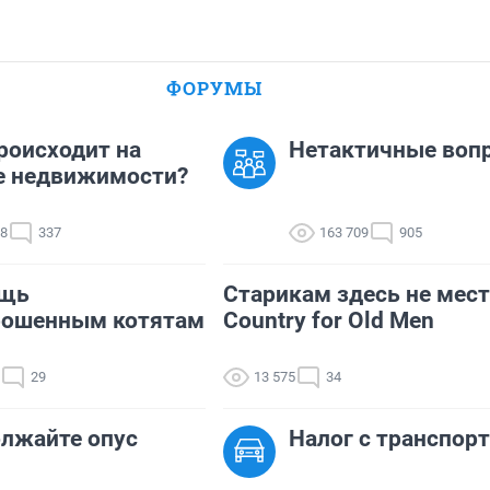
ФОРУМЫ
роисходит на
Нетактичные воп
е недвижимости?
08
337
163 709
905
щь
Старикам здесь не мест
рошенным котятам
Country for Old Men
29
13 575
34
лжайте опус
Налог с транспор