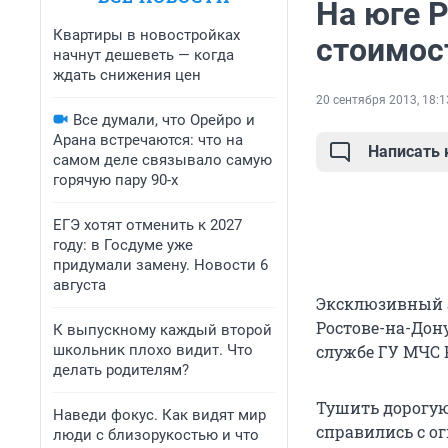
На юге 
Квартиры в новостройках
стоимос
начнут дешеветь — когда
ждать снижения цен
20 сентября 2013, 18:1
Все думали, что Орейро и
Арана встречаются: что на
Написать
самом деле связывало самую
горячую пару 90-х
ЕГЭ хотят отменить к 2027
году: в Госдуме уже
придумали замену. Новости 6
августа
Эксклюзивный а
Ростове-на-Дону
К выпускному каждый второй
школьник плохо видит. Что
службе ГУ МЧС 
делать родителям?
Тушить дорогу
Наведи фокус. Как видят мир
справились с ог
люди с близорукостью и что