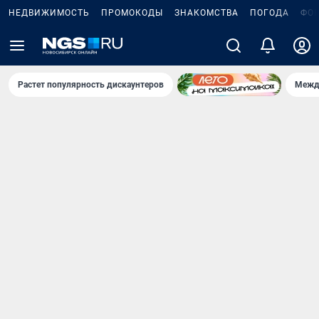
НЕДВИЖИМОСТЬ
ПРОМОКОДЫ
ЗНАКОМСТВА
ПОГОДА
ФО
Растет популярность дискаунтеров
Межд