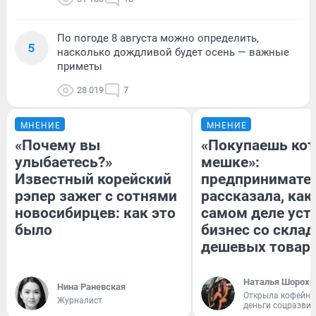
По погоде 8 августа можно определить,
5
насколько дождливой будет осень — важные
приметы
28 019
7
МНЕНИЕ
МНЕНИЕ
«Почему вы
«Покупаешь кот
улыбаетесь?»
мешке»:
Известный корейский
предпринимате
рэпер зажег с сотнями
рассказала, как
новосибирцев: как это
самом деле уст
было
бизнес со скла
дешевых товар
Наталья Шорохо
Нина Раневская
Открыла кофейну
Журналист
деньги соцразви