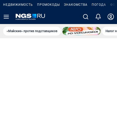
НЕДВИЖИМОСТЬ
ПРОМОКОДЫ
ЗНАКОМСТВА
ПОГОДА
ФО
«Майские» против подставщиков
Налог 