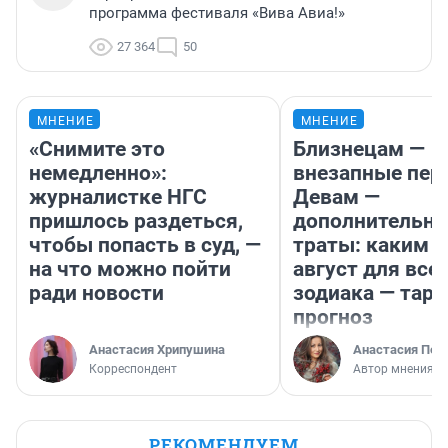
программа фестиваля «Вива Авиа!»
27 364
50
МНЕНИЕ
МНЕНИЕ
«Снимите это
Близнецам —
немедленно»:
внезапные пер
журналистке НГС
Девам —
пришлось раздеться,
дополнительн
чтобы попасть в суд, —
траты: каким б
на что можно пойти
август для все
ради новости
зодиака — таро
прогноз
Анастасия Хрипушина
Анастасия Пер
Корреспондент
Автор мнения
РЕКОМЕНДУЕМ