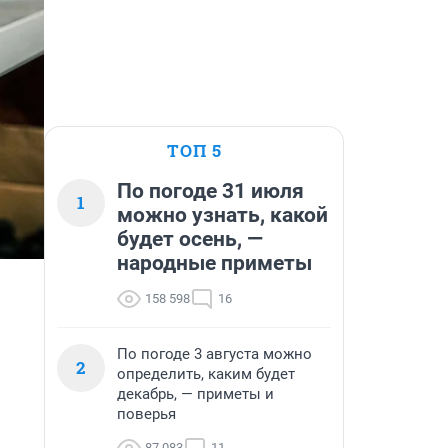
ТОП 5
По погоде 31 июля
1
можно узнать, какой
будет осень, —
народные приметы
158 598
16
По погоде 3 августа можно
2
определить, каким будет
декабрь, — приметы и
поверья
87 083
11