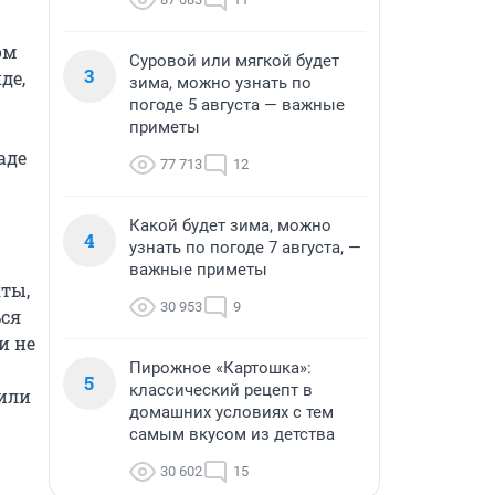
м 
Суровой или мягкой будет
3
е, 
зима, можно узнать по
погоде 5 августа — важные
приметы
де 
77 713
12
Какой будет зима, можно
4
узнать по погоде 7 августа, —
важные приметы
ты, 
30 953
9
ся 
 не 
Пирожное «Картошка»:
5
классический рецепт в
или 
домашних условиях с тем
самым вкусом из детства
30 602
15