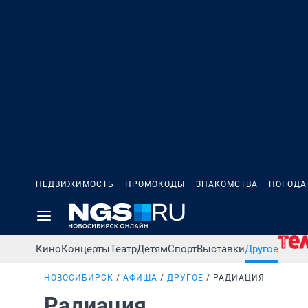
НЕДВИЖИМОСТЬ
ПРОМОКОДЫ
ЗНАКОМСТВА
ПОГОДА
Кино
Концерты
Театр
Детям
Спорт
Выставки
Другое
НОВОСИБИРСК
АФИША
ДРУГОЕ
РАДИАЦИЯ
Радиация