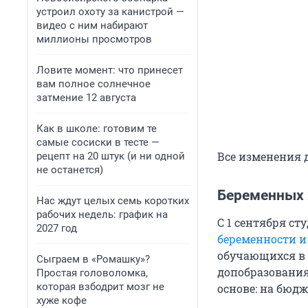
устроил охоту за канистрой —
видео с ним набирают
миллионы просмотров
Ловите момент: что принесет
вам полное солнечное
затмение 12 августа
Как в школе: готовим те
самые сосиски в тесте —
Все изменения 
рецепт на 20 штук (и ни одной
не останется)
Беременных 
Нас ждут целых семь коротких
рабочих недель: график на
С 1 сентября с
2027 год
беременности и
обучающихся в 
Сыграем в «Ромашку»?
допобразования
Простая головоломка,
которая взбодрит мозг не
основе: на бюд
хуже кофе