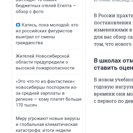
Источник: 
Александр 
бюджетных отелей Египта —
обзор с фото
В России практ
постановления 
Катись, пока молодой: кто
изменениями в 
из российских фигуристов
для вас обзор 
выиграл от смены
гражданства
том, что нового
Жителей Новосибирской
В школах от
области предупредили о
ставить оцен
высокой пожароопасности
В новом учебно
«Это что-то из фантастики»:
годовую нагруз
новосибирцы поспорили из-
за средней зарплаты в
времени они мо
регионе — кому платят больше
с первого по де
170 тысяч
Миру угрожают новые вирусы
и глобальная климатическая
катастрофа: итоги недели