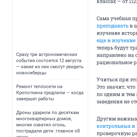
классах — от 112
Сама учебная п
преподавать
в ш
изучение истор
еще и изучение
теперь будут тр
Сразу три астрономических
направлено на 
события состоятся 12 августа
рациональное р
— какие из них смогут увидеть
новосибирцы
Учиться при это
Это значит, чт
Ремонт теплосети на
Кропоткина продлили — когда
по одним и тем
завершат работы
заведения не от
Дроны ударили по десяткам
Другим важным
многоквартирных домов,
многие охватил огонь,
контрольных и 
пострадали дети: главное об
проверочную раб