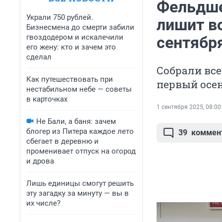
Фельдше
Украли 750 рублей.
лишит в
Бизнесмена до смерти забили
гвоздодером и искалечили
сентябр
его жену: кто и зачем это
сделал
Собрали все
Как путешествовать при
первый осе
нестабильном небе — советы
в карточках
1 сентября 2025, 08:00
Не Бали, а баня: зачем
блогер из Питера каждое лето
39
коммен
сбегает в деревню и
променивает отпуск на огород
и дрова
Лишь единицы смогут решить
эту загадку за минуту — вы в
их числе?