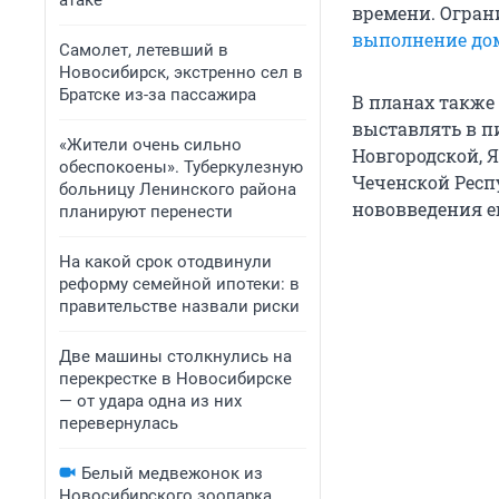
атаке
времени. Огран
выполнение до
Самолет, летевший в
Новосибирск, экстренно сел в
Братске из-за пассажира
В планах также
выставлять в п
«Жители очень сильно
Новгородской, Я
обеспокоены». Туберкулезную
Чеченской Респ
больницу Ленинского района
нововведения ег
планируют перенести
На какой срок отодвинули
реформу семейной ипотеки: в
правительстве назвали риски
Две машины столкнулись на
перекрестке в Новосибирске
— от удара одна из них
перевернулась
Белый медвежонок из
Новосибирского зоопарка