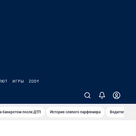
ЛЮТ
ИГРЫ
ZODY
а банкротом после ДТП
История слепого парфюмера
Водители пер