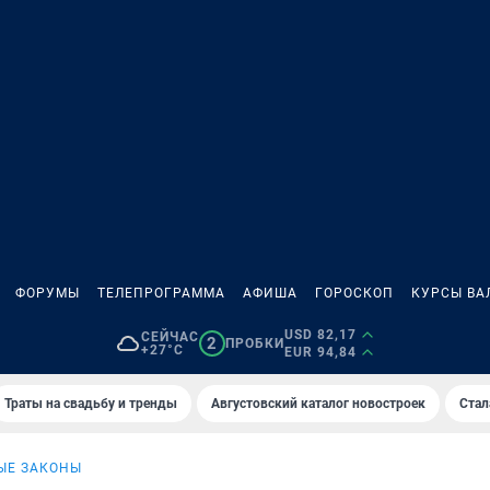
ФОРУМЫ
ТЕЛЕПРОГРАММА
АФИША
ГОРОСКОП
КУРСЫ ВА
USD 82,17
СЕЙЧАС
2
ПРОБКИ
+27°C
EUR 94,84
Траты на свадьбу и тренды
Августовский каталог новостроек
Стал
ЫЕ ЗАКОНЫ