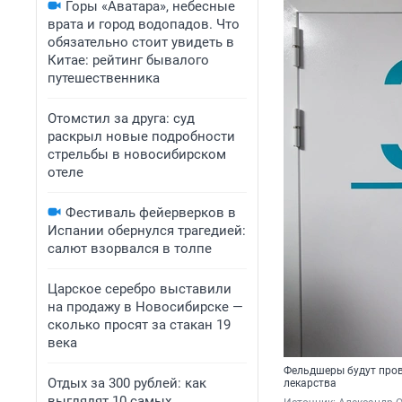
Горы «Аватара», небесные
врата и город водопадов. Что
обязательно стоит увидеть в
Китае: рейтинг бывалого
путешественника
Отомстил за друга: суд
раскрыл новые подробности
стрельбы в новосибирском
отеле
Фестиваль фейерверков в
Испании обернулся трагедией:
салют взорвался в толпе
Царское серебро выставили
на продажу в Новосибирске —
сколько просят за стакан 19
века
Фельдшеры будут пров
Отдых за 300 рублей: как
лекарства
выглядят 10 самых