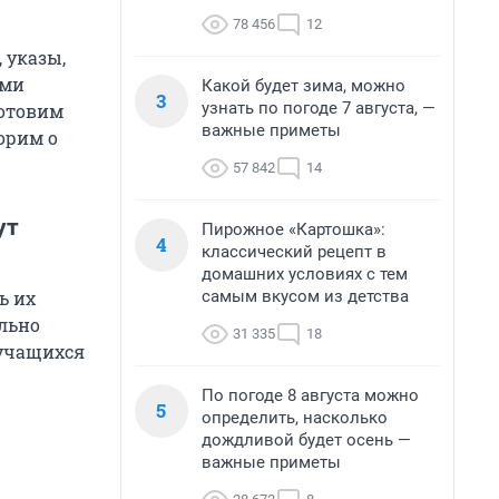
78 456
12
 указы,
еми
Какой будет зима, можно
3
узнать по погоде 7 августа, —
готовим
важные приметы
орим о
57 842
14
ут
Пирожное «Картошка»:
4
классический рецепт в
домашних условиях с тем
самым вкусом из детства
ь их
ально
31 335
18
 учащихся
По погоде 8 августа можно
5
определить, насколько
дождливой будет осень —
важные приметы