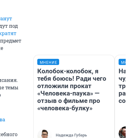
танут
дут под
кратят
т предмет
ие
МНЕНИЕ
МНЕНИ
Колобок-колобок, я
Насле
тебя боюсь! Ради чего
чудом
исания.
отложили прокат
транс
ые темы
«Человека-паука» —
разне
о
отзыв о фильме про
совет
«человека-булку»
ва
чебного
Надежда Губарь