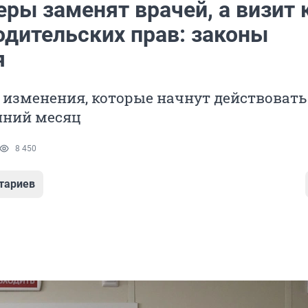
ры заменят врачей, а визит 
одительских прав: законы
я
 изменения, которые начнут действовать
нний месяц
8 450
тариев