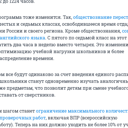
2 до 1224 часов.
рограмма тоже изменится. Так,
обществознание перес
естых и седьмых классах, освободившееся время отда
ии России и своего региона. Кроме обществознания,
со
 английского языка
. С пятого по седьмой класс на это
атить два часа в неделю вместо четырех. Это изменен
оптимизацию учебной нагрузки школьников и более
аспределение времени.
м все будут одинаково за счет введения единого расп
о школьники станут одновременно изучать аналогичн
 же предметам, что позволит детям при смене учебног
ставать от сверстников.
 шагом станет
ограничение максимального количест
проверочных работ
, включая ВПР (всероссийскую
оту). Теперь на них должно уходить не более 10% от у