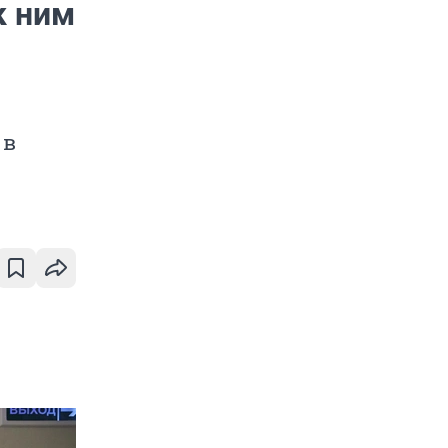
к ним
 в