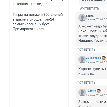
с женщины — видео
ОТВЕТИТЬ
Тигры на пляже и 300 оленей
Гость
в дикой природе: топ-24
29 мая 2024, 1
самых красивых бухт
А может надо бы
Приморского края
Законность и Аб
квазигосударство
Недавно Грузия 
ОТВЕТИТЬ
281659868
29 мая 2024, 1
Короче, купить 
и делать.
ОТВЕТИТЬ
122949
29 мая 2024, 1
Зато,мы платим 
России.