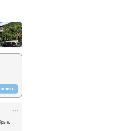
равить
рые, 