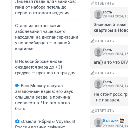
Лицевая гладь для чайников:
ОТВЕТИТЬ
гайд от набора петель до
первого готового изделия
Гость
29 мая 2024, 1
Знакомый тоже х
Стало известно, какие
квартиры в Ново
заболевания чаще всего
находили на диспансеризации
ОТВЕТИТЬ
у новосибирцев — в одной
картинке
Гость
29 мая 2024, 1
В Новосибирске вновь
ага)) а то что В
ожидается жара до +31
градуса — прогноз на три дня
ОТВЕТИТЬ
Гость
Всю Москву напугал
29 мая 2024, 1
загадочный взрыв: его звук
Не стоит росс.г
слышали везде, а причина
- не панацея.
неизвестна. Что это могло
быть
ОТВЕТИТЬ
Българин
«Смели гибриды Voyah». В
29 мая 2024, 1
России возник дефицит