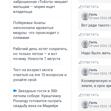
заброшенная «Тойота» мешает
жильцам — мэрия ищет
ОТВЕТИТЬ
владельца
Гость
30 мая 2024, 0
Побережье Анапы
Вот ради такого
заполонили ядовитые
медузы: что происходит с
ОТВЕТИТЬ
пляжами
Гость
29 мая 2024, 2
Рабочий день хотят сократить,
Надо было жить
но только летом — и вот
почему. Новости 7 августа
ОТВЕТИТЬ
Тест на возраст мозга:
Гость
29 мая 2024, 1
ответьте на эти 10 вопросов и
узнайте свой
Коомерческую н
земле, а срок ар
Звездные гости в 500-
ОТВЕТИТЬ
летнем соборе: Криштиану
Роналду готовится сыграть
Гость
свадьбу века на Мадейре
29 мая 2024, 1