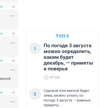
+0
–0
+0
–0
ТОП 5
По погоде 3 августа
1
можно определить,
каким будет
+0
–0
декабрь, — приметы
и поверья
87 225
анной 
Суровой или мягкой будет
+0
–0
2
зима, можно узнать по
погоде 5 августа — важные
приметы