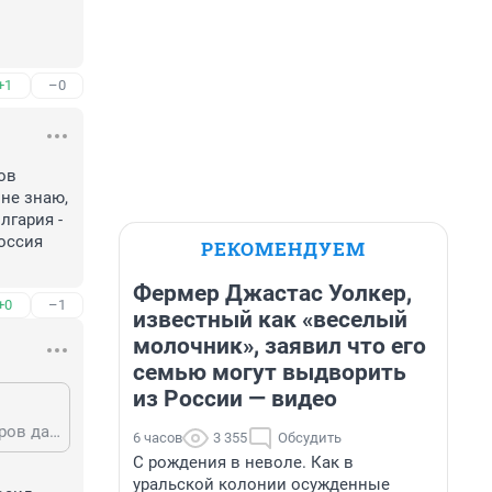
+1
–0
в 
не знаю, 
гария - 
оссия 
РЕКОМЕНДУЕМ
Фермер Джастас Уолкер,
+0
–1
известный как «веселый
молочник», заявил что его
семью могут выдворить
из России — видео
Спасибо за совет! Многие наши "звёзды" купили. Но та же Лолита и Киркоров далеко не в восторге. Лолита вообще годами там из судов не вылезала. Уж не знаю, как на сегодняшний день у неё дела. Везде кидают, везде обманывают. А Болгария - это страна в состоянии упадка. Рано или поздно, снова турки захватят, но Россия освобождать уже не пойдёт!
6 часов
3 355
Обсудить
С рождения в неволе. Как в
уральской колонии осужденные