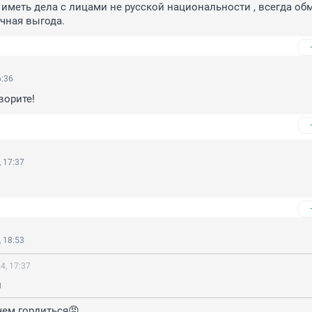
 иметь дела с лицами не русской национальности , всегда обм
чная выгода.
6:36
ворите!
 17:37
 18:53
4, 17:37
м
чем гордиться😠