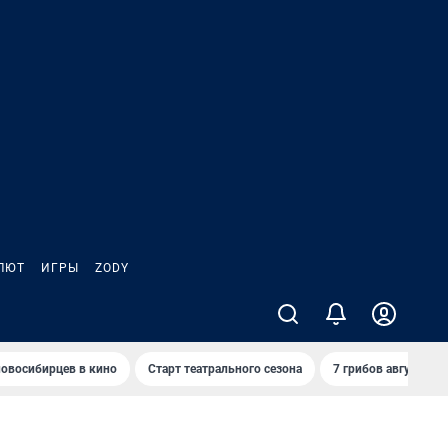
ЛЮТ
ИГРЫ
ZODY
овосибирцев в кино
Старт театрального сезона
7 грибов августа