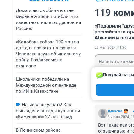
ПЕРЕЙТИ К ПУ
119 ком
Дома и автомобили в огне,
мирные жители погибли: что
известно о налетах дронов на
«Подарили "дру
Россию
российского вр
Абхазии и остал
«Колобок» собрал 100 млн за
два дня проката, но фанаты
29 мая 2024, 11:30
Человека-паука объявили ему
войну. Разбираемся в
скандале
Получай награ
Школьники победили на
Международной олимпиаде
Гость
Войти
по ИИ в Казахстане
Нагиева не узнать! Как
выглядели звезды культовой
Дениско
«Каменской» 27 лет назад
8 июля 2024, 1
Вот такие как эт
В Ленинском районе
отзывчивые и г