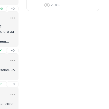
26 886
+0
–0


 это за 
ны...
+1
–0
 законно 
+1
–0
анство 