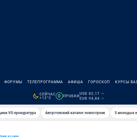
ФОРУМЫ
ТЕЛЕПРОГРАММА
АФИША
ГОРОСКОП
КУРСЫ ВА
USD 82,17
СЕЙЧАС
0
ПРОБКИ
+13°C
EUR 94,84
ики VS прокуратура
Августовский каталог новостроек
5 молодых н