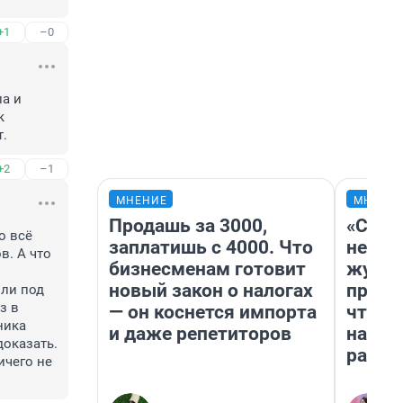
+1
–0
а и 
 
т.
+2
–1
МНЕНИЕ
МНЕНИ
Продашь за 3000,
«Сним
 всё 
заплатишь с 4000. Что
немед
. А что 
бизнесменам готовит
журна
новый закон о налогах
пришл
ли под 
 в 
— он коснется импорта
чтобы
ика 
и даже репетиторов
на чт
оказать. 
ради 
чего не 