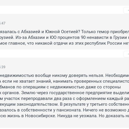
5:47
язалась с Абхазией и Южной Осетией? Только гемор приобрел
рузией. Из-за Абхазии и ЮО процентов 90 ненависти в Грузии к
мое главное, что никакой отдачи из этих республик России не
5:39
 недвижимостью вообще никому доверять нельзя. Необходимо
А если не хватает знаний, нанимать проверенных специалистов
обманов по операциям с недвижимостью даже со стороны 
 органов. Землю через государственное предприятие выдели
тем участок перепродавали два раза с оформлением каждый раз
текущим законодательством. В результате у третьего собственн
казалось в собственности у пансионата. Ничего не возможно д
сю жизнь в Новосибирске. Никуда не уезжала. Но доказать ни