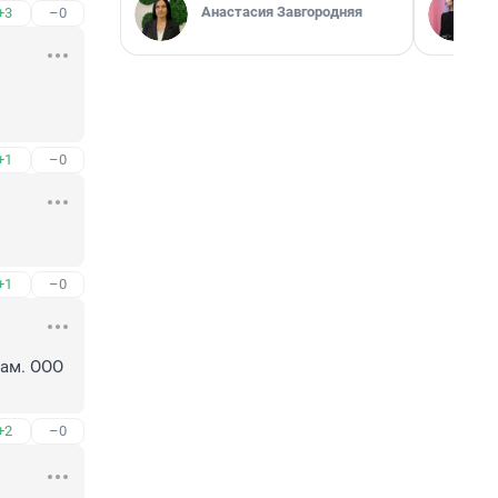
Анастасия Завгородняя
+3
–0
+1
–0
+1
–0
ам. ООО 
+2
–0