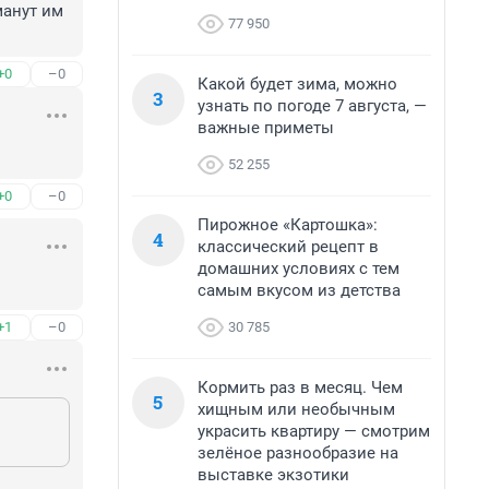
анут им 
77 950
+0
–0
Какой будет зима, можно
3
узнать по погоде 7 августа, —
важные приметы
52 255
+0
–0
Пирожное «Картошка»:
4
классический рецепт в
домашних условиях с тем
самым вкусом из детства
30 785
+1
–0
Кормить раз в месяц. Чем
5
хищным или необычным
украсить квартиру — смотрим
зелёное разнообразие на
выставке экзотики