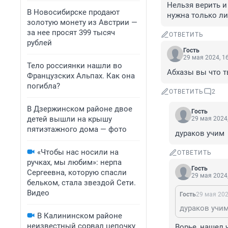
Нельзя верить и
В Новосибирске продают
нужна только ли
золотую монету из Австрии —
за нее просят 399 тысяч
ОТВЕТИТЬ
рублей
Гость
29 мая 2024, 1
Тело россиянки нашли во
Абхазы вы что т
Французских Альпах. Как она
погибла?
ОТВЕТИТЬ
2
В Дзержинском районе двое
Гость
детей вышли на крышу
29 мая 2024,
пятиэтажного дома — фото
дураков учим
«Чтобы нас носили на
ОТВЕТИТЬ
ручках, мы любим»: нерпа
Гость
Сергеевна, которую спасли
29 мая 2024,
бельком, стала звездой Сети.
Видео
Гость
29 мая 202
дураков учи
В Калининском районе
неизвестный сорвал цепочку
Ворье, нашел 