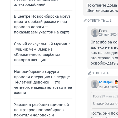
электромобилей
Покупайте дома 
Шенгенская зона
В центре Новосибирска могут
ОТВЕТИТЬ
2
ввести особый режим из-за
провала дороги —
Гость
показываем участок на карте
29 мая 2024,
Спасибо за со
Самый сексуальный мужчина
далеко не в в
Турции: чем Омер из
как на сегодн
«Клюквенного щербета»
это страна в с
покорил женщин
освобождать у
Новосибирские хирурги
ОТВЕТИТЬ
провели операцию на сердце
14-летней девочке — это
Българин
четвертое вмешательство в ее
29 мая 2024,
жизни
Гость
29 мая 202
Увезли в реабилитационный
центр: трое новосибирцев
Гость, они пок
похитили человека и