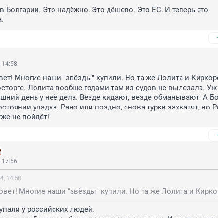
в Болгарии. Это надёжно. Это дёшево. Это ЕС. И теперь это 
.
 14:58
вет! Многие наши "звёзды" купили. Но та же Лолита и Киркоро
осторге. Лолита вообще годами там из судов не вылезала. Уж 
яшний день у неё дела. Везде кидают, везде обманывают. А Бол
остоянии упадка. Рано или поздно, снова турки захватят, но Р
же не пойдёт!
 17:56
4, 14:58
упали у российских людей. 
