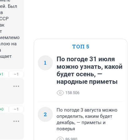
нете 
ей. Был 
в 
ССР 
к 
 
риемлемо 
лою на 
ТОП 5
 
щает 
По погоде 31 июля
1
можно узнать, какой
будет осень, —
+1
–1
народные приметы
158 506
+0
–1
По погоде 3 августа можно
2
определить, каким будет
декабрь, — приметы и
поверья
86 980