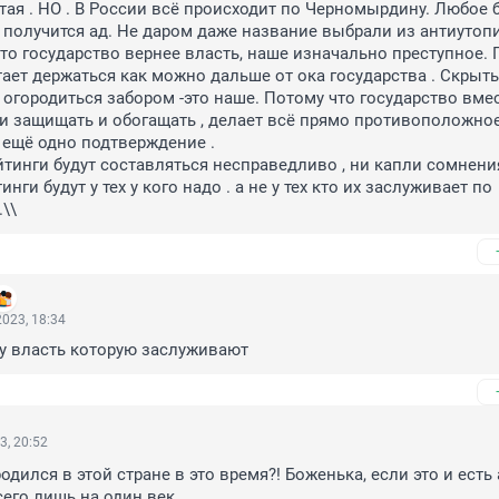
тая . НО . В России всё происходит по Черномырдину. Любое б
о получится ад. Не даром даже название выбрали из антиутопи
что государство вернее власть, наше изначально преступное. 
ает держаться как можно дальше от ока государства . Скрыть
 огородиться забором -это наше. Потому что государство вмес
и защищать и обогащать , делает всё прямо противоположное 
ещё одно подтверждение .

йтинги будут составляться несправедливо , ни капли сомнения 
ги будут у тех у кого надо . а не у тех кто их заслуживает по 
\\
023, 18:34
у власть которую заслуживают
3, 20:52
одился в этой стране в это время?! Боженька, если это и есть ад
сего лишь на один век