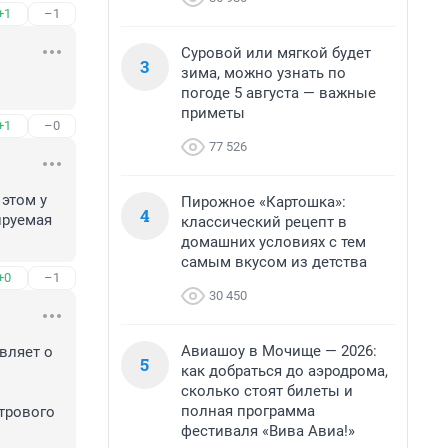
+1
–1
Суровой или мягкой будет
3
зима, можно узнать по
погоде 5 августа — важные
приметы
+1
–0
77 526
этом у 
Пирожное «Картошка»:
4
руемая 
классический рецепт в
домашних условиях с тем
самым вкусом из детства
+0
–1
30 450
Авиашоу в Мочище — 2026:
ляет о 
5
как добраться до аэродрома,
сколько стоят билеты и
полная программа
трового 
фестиваля «Вива Авиа!»