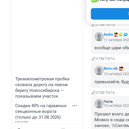
Решили равнятьс
начала введите. 
народа можно г
ОТВЕТИТЬ
Andre
11 октября 202
вообще цари обм
ОТВЕТИТЬ
Novo-sib
10 октября 202
Трехкилометровая пробка
привыкайте, бу
сковала дорогу на левом
берегу Новосибирска —
ОТВЕТИТЬ
показываем участок
Гость
Скидка 40% на гаражные
10 октября 202
секционные ворота
Прошел всего де
(только до 31.08.2026)
Можно я сюда ск
заново. \\Систем