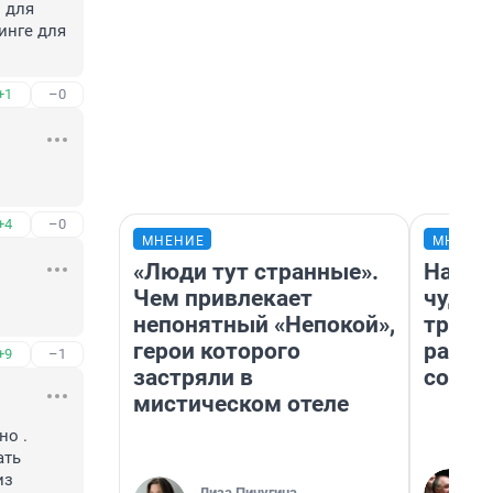
для 
инге для 
+1
–0
+4
–0
МНЕНИЕ
МНЕНИ
«Люди тут странные».
Насле
Чем привлекает
чудом
непонятный «Непокой»,
транс
герои которого
разне
+9
–1
застряли в
совет
мистическом отеле
о . 
ть 
з 
Лиза Пичугина