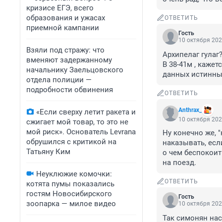
кризисе ЕГЭ, всего
образования и ужасах
ОТВЕТИТЬ
приемной кампании
Гость
10 октября 202
Взяли под стражу: что
Архипелаг гулаг?!
вменяют задержанному
В 38-41м , кажет
начальнику Заельцовского
данных истинны
отдела полиции —
подробности обвинения
ОТВЕТИТЬ
Anthrax_
«Если сверху летит ракета и
10 октября 202
сжигает мой товар, то это не
мой риск». Основатель Levrana
Ну конечно же, 
обрушился с критикой на
наказывать, если
Татьяну Ким
о чем беспокоить
на поезд.
Неуклюжие комочки:
ОТВЕТИТЬ
котята пумы показались
гостям Новосибирского
Гость
зоопарка — милое видео
10 октября 202
Так симонян нас