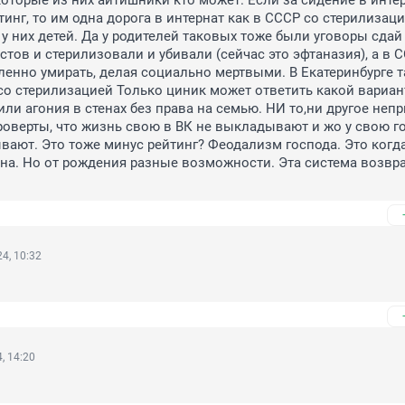
торые из них айтишники кто может. Если за сидение в интер
тинг, то им одна дорога в интернат как в СССР со стерилизаци
 у них детей. Да у родителей таковых тоже были уговоры сдай 
стов и стерилизовали и убивали (сейчас это эфтаназия), а в С
енно умирать, делая социально мертвыми. В Екатеринбурге та
со стерилизацией Только циник может ответить какой вариант
 или агония в стенах без права на семью. НИ то,ни другое неп
роверты, что жизнь свою в ВК не выкладывают и жо у свою го
вают. Это тоже минус рейтинг? Феодализм господа. Это когда
дна. Но от рождения разные возможности. Эта система возвра
4, 10:32
, 14:20