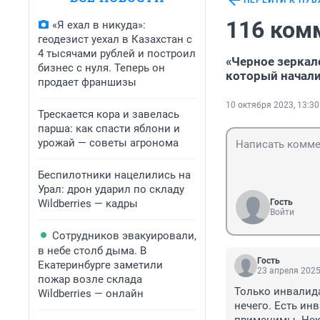
ПЕРЕЙТИ К ПУ
116 ком
«Я ехал в никуда»:
геодезист уехал в Казахстан с
4 тысячами рублей и построил
«Черное зеркал
бизнес с нуля. Теперь он
который начали
продает франшизы
10 октября 2023, 13:30
Трескается кора и завелась
парша: как спасти яблони и
урожай — советы агронома
Беспилотники нацелились на
Урал: дрон ударил по складу
Wildberries — кадры
Гость
Войти
Сотрудников эвакуировали,
в небе столб дыма. В
Гость
Екатеринбурге заметили
23 апреля 2025
пожар возле склада
Только инвалида
Wildberries — онлайн
нечего. Есть ин