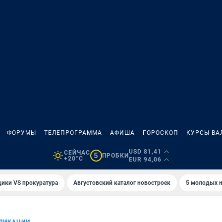
ФОРУМЫ
ТЕЛЕПРОГРАММА
АФИША
ГОРОСКОП
КУРСЫ ВА
USD 81,41
СЕЙЧАС
5
ПРОБКИ
+20°C
EUR 94,06
ики VS прокуратура
Августовский каталог новостроек
5 молодых н