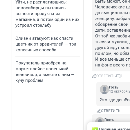
Быть может, они 
Уйти, не расплатившись:
Человеческие це
новосибирцы пытались
да эмоциональна
вынести продукты из
женщину, забрав
магазина, а потом один из них
обозрение свои 
устроил стрельбу
дети, оставленн
От той же любви
Слизни атакуют: как спасти
тысячи мужчин, 
цветник от вредителей — три
другой идут кон
копеечных способа
пойлом, но обяза
И все меньше ст
Покупатель приобрел на
на фоне всего п
маркетплейсе новенький
телевизор, а вместе с ним —
ОТВЕТИТЬ
1
кучу проблем
Гость
12 октября 2
Это где дешёв
ОТВЕТИТЬ
Гость
11 октября 202
Получай награ