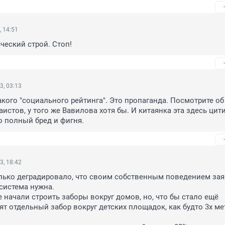
, 14:51
еский строй. Стоп!
3, 03:13
кого "социального рейтинга". Это пропаганда. Посмотрите об 
истов, у того же Вавилова хотя бы. И китаянка эта здесь цити
то полный бред и фигня.
3, 18:42
ько деградировало, что своим собственным поведением заяв
 система нужна.

 начали строить заборы вокруг домов, но, что бы стало ещё 
ят отдельный забор вокруг детских площадок, как будто 3х ме