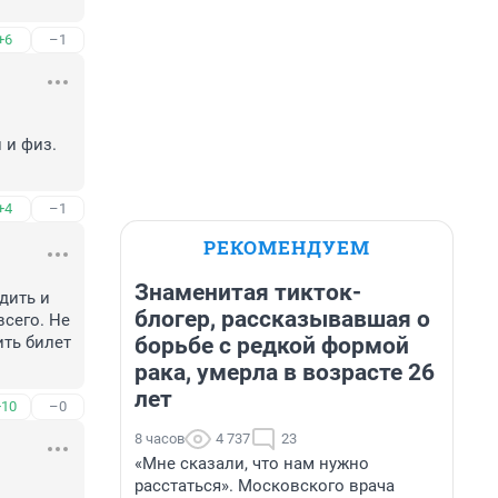
+6
–1
и физ. 
+4
–1
РЕКОМЕНДУЕМ
Знаменитая тикток-
ить и 
блогер, рассказывавшая о
сего. Не 
борьбе с редкой формой
ть билет 
рака, умерла в возрасте 26
лет
+10
–0
8 часов
4 737
23
«Мне сказали, что нам нужно
расстаться». Московского врача