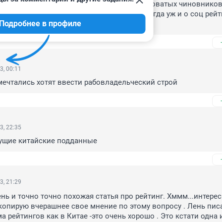
я на Китай, тогда смертную казнь для вороватых чиновников 
И если будет положительный результат, тогда уж и о соц рейт
Подробнее в профиле
оворить
3, 00:11
ечтались хотят ввести рабовладельческий строй
3, 22:35
дущие китайские подданные
3, 21:29
нь и точно точно похожая статья про рейтинг. Хммм...интересн
опирую вчерашнее свое мнение по этому вопросу . Лень писа
а рейтингов как в Китае -это очень хорошо . Это кстати одна и