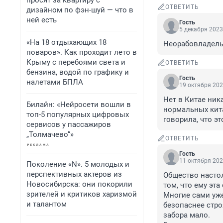
просят за квартиру с
ОТВЕТИТЬ
дизайном по фэн-шуй — что в
ней есть
Гость
5 декабря 2023
«На 18 отдыхающих 18
Неорабовладельч
поваров». Как проходит лето в
Крыму с перебоями света и
ОТВЕТИТЬ
бензина, водой по графику и
Гость
налетами БПЛА
19 октября 202
Нет в Китае ника
Билайн: «Нейросети вошли в
нормальных кита
топ-5 популярных цифровых
говорила, что э
сервисов у пассажиров
„Толмачево“»
ОТВЕТИТЬ
Гость
11 октября 202
Поколение «N». 5 молодых и
перспективных актеров из
Общество настол
Новосибирска: они покорили
том, что ему эта
зрителей и критиков харизмой
Многие сами уже
и талантом
безопаснее стро
забора мало.
