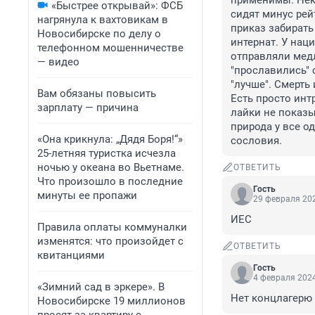
применимы. Неко
«Быстрее открывай»: ФСБ
сидят минус рей
нагрянула к вахтовикам в
приказ забирать
Новосибирске по делу о
интернат. У наци
телефонном мошенничестве
отправляли медл
— видео
"прославились" 
"лучше". Смерть
Вам обязаны повысить
Есть просто инт
зарплату — причина
лайки не показы
природа у все о
«Она крикнула: „Дядя Боря!“»
сословия.
25-летняя туристка исчезла
ночью у океана во Вьетнаме.
ОТВЕТИТЬ
Что произошло в последние
Гость
минуты ее пропажи
29 февраля 202
ИЕС
Правила оплаты коммуналки
изменятся: что произойдет с
ОТВЕТИТЬ
квитанциями
Гость
4 февраля 2024
«Зимний сад в эркере». В
Нет концлагерю
Новосибирске 19 миллионов