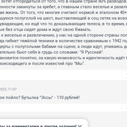
хотят отгородиться от того, что в нашей стране 80% разводов.
нности закинуты за хребет, а главным стало веселье и развле
я жизнь. От того, что многие считают нормой и эталоном 40+
шуюся полуголой на шест, выставляющей в соц сетях на всео
увядающие, но ещё что то доказывающие телеса, в то время, к
ые без отца сидят дома и ждут свою Яжмать.

 к веселью и развлечению, у нас на одной стороне страны пог
да гибнет тяжёлой техники в количестве сравнимым с 1942 год
церты с полуголыми бабами на сцене, а люди идут, упиваясь 
тельно бьют себя в грудь со словами: "Я Русский".

ановится понятно, за какую инаковость и идентичность идёт б
роисходящего и после известий про "Мы".
023, 11:07
ое пойло? Бутылка "Эссы" - 110 рублей!
3, 09:57
ды за комментарии и другие задания!