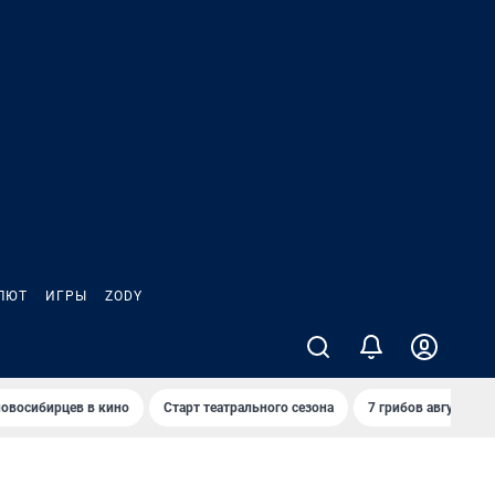
ЛЮТ
ИГРЫ
ZODY
овосибирцев в кино
Старт театрального сезона
7 грибов августа