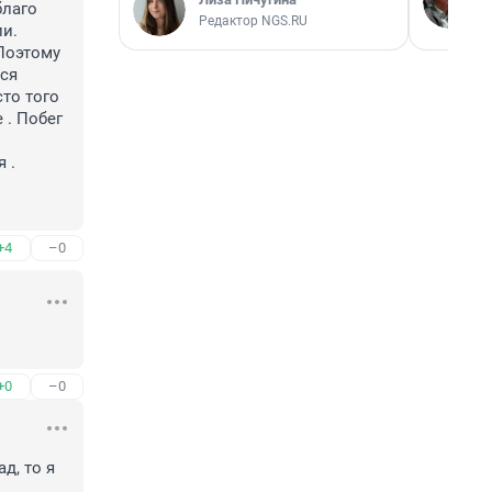
лаго 
Редактор NGS.RU
и.

Поэтому 
ся 
то того 
. Побег 
. 
+4
–0
+0
–0
, то я 