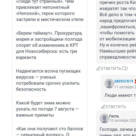
«Люди тут странные». Чем
причин роста Ки
привлекает непонятный
извратят так чт
«Непокой», герои которого
Всё дело в том 
застряли в мистическом отеле
народ предпочит
,зашифроваться,
чтобы помогать 
«Берем таймаут». Прокуратура,
от мобилизации 
мэрия и застройщики полгода
Ну и конечно ре
спорят об изменениях в КРТ
Наивысшие рейтин
для Новосибирска: есть три
справедливости.
варианта
ОТВЕТИТЬ
1
Надвигается волна пугающих
вирусов — ученые
280937819
потребовали срочно усилить
11 октября 2
безопасность
Люди имеют т
Какой будет зима можно
ОТВЕТИТЬ
узнать по погоде 7 августа —
важные приметы
Гость
10 октября 202
«Как они получают сто баллов
Господи, зачем р
— серьезный вопрос». О
очень рад, что в