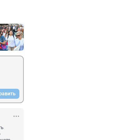
равить
ь 
 