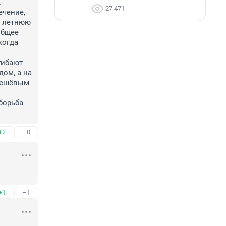
 
27 471
чение, 
 летнюю 
бщее 
огда 
ибают 
ом, а на 
дешёвым 
орьба 
+2
–0
+1
–1