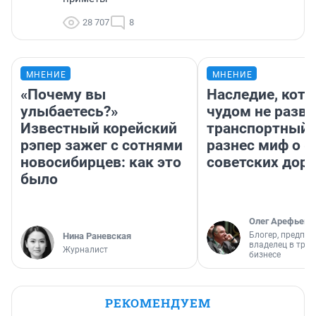
28 707
8
МНЕНИЕ
МНЕНИЕ
«Почему вы
Наследие, кото
улыбаетесь?»
чудом не разва
Известный корейский
транспортный 
рэпер зажег с сотнями
разнес миф о 
новосибирцев: как это
советских доро
было
Олег Арефьев
Блогер, предпри
Нина Раневская
владелец в тра
Журналист
бизнесе
РЕКОМЕНДУЕМ