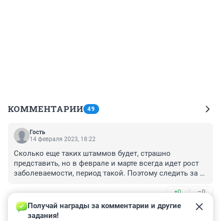
КОММЕНТАРИИ
49
Гость
14 февраля 2023, 18:22
Сколько еще таких штаммов будет, страшно 
представить, но в феврале и марте всегда идет рост 
заболеваемости, период такой. Поэтому следить за 
гигиеной, дистанцией особенно нужно. Ну и 
+0
–0
витамины конечно, я детям всегда в демисезон 
витамишки иммуно покупаю, они их обожают. На вид 
Получай награды за комментарии и другие 
Гость
как обычные фруктовые мармеладки, а при этом 
4 февраля 2023, 05:08
задания!