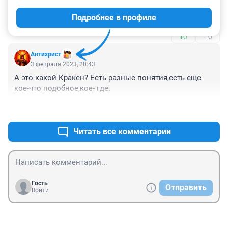
хороший источник витаминов и минералов для 
Надо же, кракен! А я то думал просто холодного пива 
противовирусной защиты
Подробнее в профиле
попил, только температура 39 настораживает.
+0
–0
Антихрист
3 февраля 2023, 20:43
А это какой Кракен? Есть разные понятия,есть еще 
кое-что подобное,кое- где.
+0
–0
Читать все комментарии
Гость
Отправить
Войти