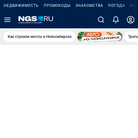
НЕДВИЖИМОСТЬ
ПРОМОКОДЫ
ЗНАКОМСТВА
ПОГОДА
ФО
Как строили мосты в Новосибирске
Траты