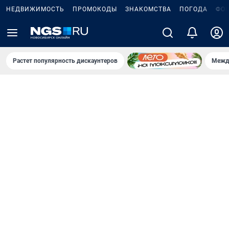
НЕДВИЖИМОСТЬ
ПРОМОКОДЫ
ЗНАКОМСТВА
ПОГОДА
ФО
Растет популярность дискаунтеров
Межд