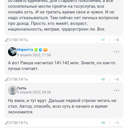
оставить единично, для старшего поколения, а все 
сознательные могли пройти на госуслугах, все 
онлайн есть. И не тратить время свое и чужое. И не 
надо отказываться. Там сейчас нет личных вопросов 
про доход. Просто, кто живёт, возраст, 
национальность, метраж, трудоустроен ли. Все.
+1
–0
ОТВЕТИТЬ
Мариэтта
9 апреля 2022, 11:58
А вот Ракша насчитал 141-142 млн. Знаете, он как-то 
лучше считает.
+0
–0
ОТВЕТИТЬ
Гость
9 апреля 2022, 09:38
Ну емое, и тут врут. Дальше первой строки читать не 
стал. Автор, спасибо, всю суть в начало и время 
экономится.
+0
–1
ОТВЕТИТЬ