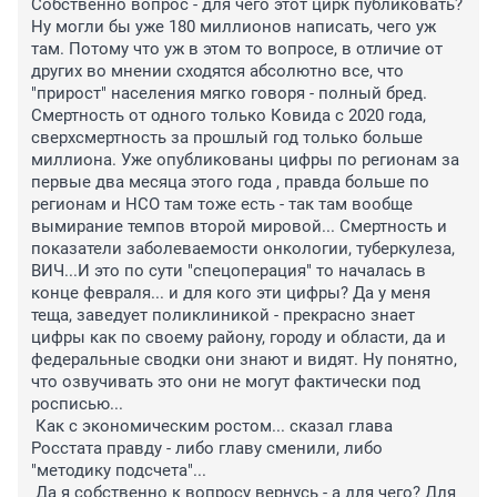
Собственно вопрос - для чего этот цирк публиковать? 
Ну могли бы уже 180 миллионов написать, чего уж 
там. Потому что уж в этом то вопросе, в отличие от 
других во мнении сходятся абсолютно все, что 
"прирост" населения мягко говоря - полный бред. 
Смертность от одного только Ковида с 2020 года, 
сверхсмертность за прошлый год только больше 
миллиона. Уже опубликованы цифры по регионам за 
первые два месяца этого года , правда больше по 
регионам и НСО там тоже есть - так там вообще 
вымирание темпов второй мировой... Смертность и 
показатели заболеваемости онкологии, туберкулеза, 
ВИЧ...И это по сути "спецоперация" то началась в 
конце февраля... и для кого эти цифры? Да у меня 
теща, заведует поликлиникой - прекрасно знает 
цифры как по своему району, городу и области, да и 
федеральные сводки они знают и видят. Ну понятно, 
что озвучивать это они не могут фактически под 
росписью...

 Как с экономическим ростом... сказал глава 
Росстата правду - либо главу сменили, либо 
"методику подсчета"...

 Да я собственно к вопросу вернусь - а для чего? Для 