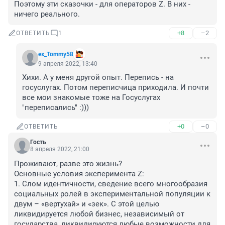
Поэтому эти сказочки - для операторов Z. В них - 
ничего реального.
+8
–2
ОТВЕТИТЬ
1
ex_Tommy58
9 апреля 2022, 13:40
Хихи. А у меня другой опыт. Перепись - на 
госуслугах. Потом переписчица приходила. И почти 
все мои знакомые тоже на Госуслугах 
"переписались" :)))
+0
–0
ОТВЕТИТЬ
Гость
8 апреля 2022, 21:00
Проживают, разве это жизнь?

Основные условия эксперимента Z:

1. Слом идентичности, сведение всего многообразия 
социальных ролей в экспериментальной популяции к 
двум – «вертухай» и «зек». С этой целью 
ликвидируется любой бизнес, независимый от 
государства, ликвидируются любые возможности для 