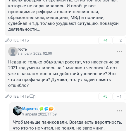
У меня доверия к переписи НЕТ.Я из той половины, 
которые не опрашивались. И вообще все 
проводимые реформы власти:пенсионная, 
образовательная, медицины, МВД и полиции, 
судебная и т.д. только ухудшают ситуацию, показухи 
деятельности....
+4
–2
ОТВЕТИТЬ
Гость
9 апреля 2022, 02:00
Недавно только объявлял росстат, что население за 
2021 год уменьшилось на 1 миллион человек! А вот 
уже с началом военных действий увеличение? Это 
что за профанация? Думают, что у людей память 
отшибло?
+5
–1
ОТВЕТИТЬ
1
Мариэтта
9 апреля 2022, 11:59
Чтоб меньше паниковали. Всегда есть вероятность, 
что кто-то не читал, не понял, не запомнил.