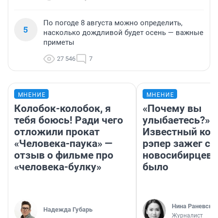
По погоде 8 августа можно определить,
5
насколько дождливой будет осень — важные
приметы
27 546
7
МНЕНИЕ
МНЕНИЕ
Колобок-колобок, я
«Почему вы
тебя боюсь! Ради чего
улыбаетесь?»
отложили прокат
Известный кор
«Человека-паука» —
рэпер зажег с 
отзыв о фильме про
новосибирцев: 
«человека-булку»
было
Нина Раневска
Надежда Губарь
Журналист