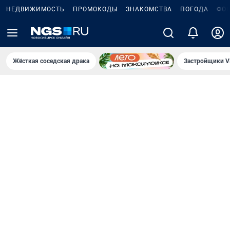
НЕДВИЖИМОСТЬ
ПРОМОКОДЫ
ЗНАКОМСТВА
ПОГОДА
ФО
Жёсткая соседская драка
Застройщики V