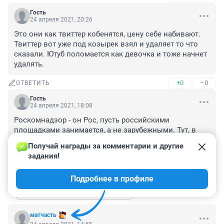
Гость
24 апреля 2021, 20:26
Это они как твиттер кобенятся, цену себе набивают. 
Твиттер вот уже под козырек взял и удаляет то что 
сказали. Ютуб поломается как девочка и тоже начнет 
удалять.
+0
–0
ОТВЕТИТЬ
Гость
24 апреля 2021, 18:08
Роскомнадзор - он Рос, пусть российскими 
площадками занимается, а не зарубежными. Тут, в 
России, дел хватает ! Вот опять группы негодяев 
Получай награды за комментарии и другие 
стали Сталина проталкивать как героя. и так далее
задания!
+0
–1
ОТВЕТИТЬ
1
Подробнее в профиле
Показать ещё 1 ответ
матчасть