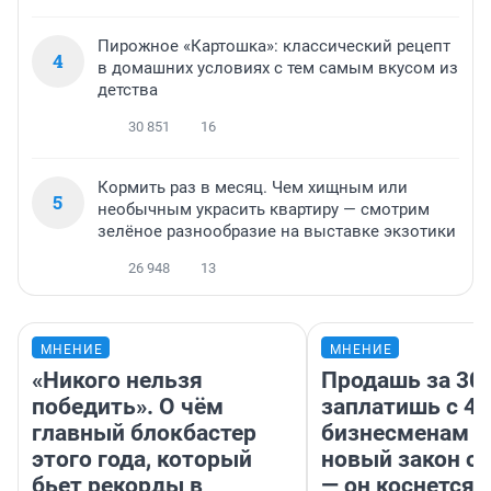
Пирожное «Картошка»: классический рецепт
4
в домашних условиях с тем самым вкусом из
детства
30 851
16
Кормить раз в месяц. Чем хищным или
5
необычным украсить квартиру — смотрим
зелёное разнообразие на выставке экзотики
26 948
13
МНЕНИЕ
МНЕНИЕ
«Никого нельзя
Продашь за 300
победить». О чём
заплатишь с 40
главный блокбастер
бизнесменам г
этого года, который
новый закон о 
бьет рекорды в
— он коснется 