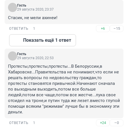
Гость
29 августа 2020, 23:37
Стасик, не мели ахинеи!
+6
–15
ОТВЕТИТЬ
1
Показать ещё 1 ответ
Гость
29 августа 2020, 22:53
Протесты,протесты,протесты...В Белоруссии,в 
Хабаровске...Правительства не понимают,что если не 
решать вопросы по недовольству граждан,то 
протесты становятся привычкой.Начинают сначала 
по выходным выходить,потом все больше 
людей,потом все чаще,потом все жестче...лука свое 
отсидел на троне,и путин туда же лезет.вместо глупой 
помощи всяким "режимам" лучше бы в экономику эти 
деньги.
+24
–0
ОТВЕТИТЬ
1