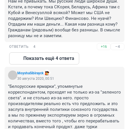
Нам не привыкать. Мы русские люди широкой души.

Кстати, а почему тока СКорея, Беларусь, Африка там с 
Кубой и Венесуэллой всякой? Может мы США не 
поддержим? Или Швецию? Финансово. Не нуачё? 
Отдадим им наши деньги... Какая нам разница кому? 
Гражданам (рядовым) вообще без разницы. В смысле 
разницу мы не и заметим.
+16
–4
ОТВЕТИТЬ
4
Показать ещё 4 ответа
MoyshaSibirayck
30 августа 2020, 00:51
"Белорусские ярмарки", упомянутые 
корреспондентом, проходят не только из-за "зеленого 
света". и не столько из-за него. просто 
производителям реально есть что предложить. и это 
заслуга внутренней политики союзного государства. 
а мы по прежнему экспортируем зерно в огромных 
количествах, вместо того , чтобы его перерабатывать 
и продавать конечный продукт. даже турки 