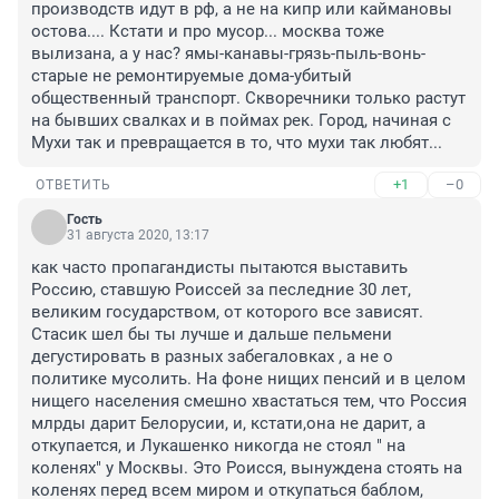
производств идут в рф, а не на кипр или каймановы 
остова.... Кстати и про мусор... москва тоже 
вылизана, а у нас? ямы-канавы-грязь-пыль-вонь-
старые не ремонтируемые дома-убитый 
общественный транспорт. Скворечники только растут 
на бывших свалках и в поймах рек. Город, начиная с 
Мухи так и превращается в то, что мухи так любят...
+1
–0
ОТВЕТИТЬ
Гость
31 августа 2020, 13:17
как часто пропагандисты пытаются выставить 
Россию, ставшую Роиссей за песледние 30 лет, 
великим государством, от которого все зависят. 
Стасик шел бы ты лучше и дальше пельмени 
дегустировать в разных забегаловках , а не о 
политике мусолить. На фоне нищих пенсий и в целом 
нищего населения смешно хвастаться тем, что Россия 
млрды дарит Белорусии, и, кстати,она не дарит, а 
откупается, и Лукашенко никогда не стоял " на 
коленях" у Москвы. Это Роисся, вынуждена стоять на 
коленях перед всем миром и откупаться баблом, 