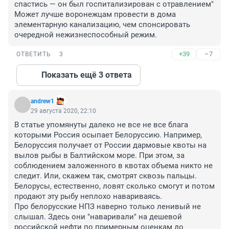
спастись — он был госпитализирован с отравлением"

Может лучше воронежцам провести в дома 
элементарную канализацию, чем спонсировать 
очередной нежизнеспособный режим.
+39
–7
ОТВЕТИТЬ
3
Показать ещё 3 ответа
andrew1
29 августа 2020, 22:10
В статье упомянуты далеко не все не все блага 
которыми Россия осыпает Белоруссию. Например, 
Белоруссия получает от России дармовые квоты на 
вылов рыбы в Балтийском море. При этом, за 
соблюдением заложенного в квотах объема никто не 
следит. Или, скажем так, смотрят сквозь пальцы. 
Белорусы, естественно, ловят сколько смогут и потом 
продают эту рыбу неплохо навариваясь. 

Про белорусские НПЗ наверно только ленивый не 
слышал. Здесь они "наваривали" на дешевой 
российской нефти по примерным оценкам до 