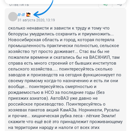
+0
–0
ОТВЕТИТЬ
///-///
31 августа 2020, 13:19
сколько ненависти и зависти к труду и тому что 
белорусы умудрились сохранить и приумножить... 
Новосибирская область и город, которая потеряла 
промышленность практически полностью, сельское 
хозяйство тут просто доживает... Стас вы бы не 
пожалели времени и скатались бы на ВАСХНИЛ, там 
справа есть много строений от бывших институтов 
сельского хозяйства..... поинтересуйтесь сколько 
заводов и производств на сегодня функционирует по 
своему прямому когда-то назначению и есть ли они 
вообще... поинтересуйтесь смертностью и 
рождаемостью в НСО за последние годы (без 
приезжих азиатов). АвтоВАЗ уже давно не 
российское производство. Поинтересуйтесь о 
хозяевах пакетов акций КамАЗа. Норникели, Русалы 
и прочие... хищническая рубка леса - лёгкие Земли! 
скажите что ещё всё это принадлежит проживающему 
на территории народу и налоги от всех этих 