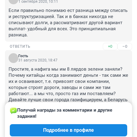
1 сентября 2020, 10:11
Если правильно понимаю ест разница между списать 
и реструктуризацией. Так и в банках никогда не 
списывают долги, а рассматривают другой вариант 
выплат- удобный для всех. Это принципиальная 
разница.
+0
–0
ОТВЕТИТЬ
Гость
31 августа 2020, 18:47
Простите, а нафига мы им 8 лярдов зелени заняли? 
Почему китайцы когда занимают деньги - так сами же 
их и осваивают, т.е. привозят свои компании, 
которые строят дороги, заводы и сами же там 
работают... а мы что, просто газ им поставляем? 
Давайте лучше свои города газифицируем, а Беларусь 
пусть будет нашим добрым соседом, платит за всё по 
Получай награды за комментарии и другие 
обычным ценникам... а мы им можем построить 
задания!
несколько университетов дружбы народов, где наши 
преподы будут на русском обучать студентов (можно 
Подробнее в профиле
даже и на их территории).