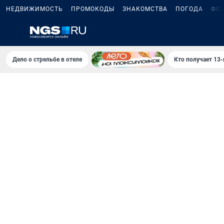
НЕДВИЖИМОСТЬ
ПРОМОКОДЫ
ЗНАКОМСТВА
ПОГОДА
ФО
Дело о стрельбе в отеле
Кто получает 13-