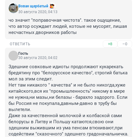
Вован щербатый
30 августа 2020, 04:13
чо значит "поправочная чистота". такое ощущение, 
что автор осуждает людей, котоые не мусорят, лишая 
несчастных дворников работы
+8
–0
ОТВЕТИТЬ
Гость
30 августа 2020, 04:02
Здешние совковые идиоты продолжают кукарекать 
бредятину про "белорусское качество", строгий батька 
мол за этим следит.

Нет там никакого " качества" и не было никогда,хуже 
китайского,вся их "промышленность" никому в мире 
не нужна,ни мазы,ни белазы - барахло задорого. Если 
бы Россия не покупала,давным-давно в трубу бы 
вылетели.

Даже за качественной молочкой и колбаской сами 
белорусы в Литву и Польшу катаются,свою они 
здешним выжившим из ума пенсам втюхивают,при 
содействии "сказочного" здешнего градоначальничка.