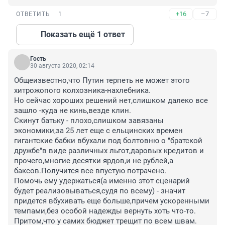
+16
–7
ОТВЕТИТЬ
1
Показать ещё 1 ответ
Гость
30 августа 2020, 02:14
Общеизвестно,что Путин терпеть не может этого 
хитрожопого колхозника-нахлебника.

Но сейчас хороших решений нет,слишком далеко все 
зашло -куда не кинь,везде клин.

Скинут батьку - плохо,слишком завязаны 
экономики,за 25 лет еще с ельцинских времен 
гигантские бабки вбухали под болтовню о "братской 
дружбе"в виде различных льгот,даровых кредитов и 
прочего,многие десятки ярдов,и не рублей,а 
баксов.Получится все впустую потрачено.

Помочь ему удержаться(а именно этот сценарий 
будет реализовываться,судя по всему) - значит 
придется вбухивать еще больше,причем ускоренными 
темпами,без особой надежды вернуть хоть что-то. 
Притом,что у самих бюджет трещит по всем швам. 