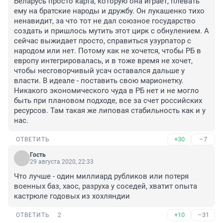
Беларусь просто карта, которую она играет, плевать 
ему на братские народы и дружбу. Он лукашенко тихо 
ненавидит, за что тот не дал союзное государство 
создать и пришлось мутить этот цирк с обнулением. А 
сейчас выжидает просто, справиться узурпатор с 
народом или нет. Потому как не хочется, чтобы РБ в 
европу интегрировалась, и в тоже время не хочет, 
чтобы несговорчивый усач оставался дальше у 
власти. В идеале - поставить свою марионетку. 
Никакого экономического чуда в РБ нет и не могло 
быть при плановом подходе, все за счет российских 
ресурсов. Там такая же липовая стабильность как и у 
нас.
+30
–7
ОТВЕТИТЬ
Гость
29 августа 2020, 22:33
Что лучше - один миллиард рубликов или потеря 
военных баз, хаос, разруха у соседей, хватит опыта 
кастрюле годовых из хохляндии
+10
–31
ОТВЕТИТЬ
2