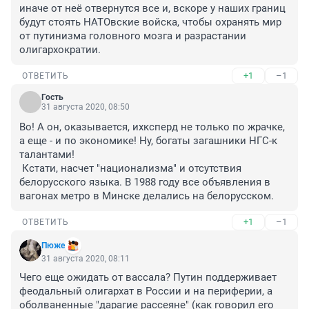
иначе от неё отвернутся все и, вскоре у наших границ 
будут стоять НАТОвские войска, чтобы охранять мир 
от путинизма головного мозга и разрастании 
олигархократии.
+1
–1
ОТВЕТИТЬ
Гость
31 августа 2020, 08:50
Во! А он, оказывается, ихксперд не только по жрачке, 
а еще - и по экономике! Ну, богаты загашники НГС-к 
талантами!

 Кстати, насчет "национализма" и отсутствия 
белорусского языка. В 1988 году все объявления в 
вагонах метро в Минске делались на белорусском.
+1
–1
ОТВЕТИТЬ
Пюже
31 августа 2020, 08:11
Чего еще ожидать от вассала? Путин поддерживает 
феодальный олигархат в России и на периферии, а 
оболваненные "дарагие рассеяне" (как говорил его 