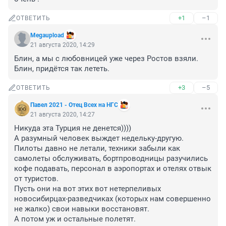
+1
–1
ОТВЕТИТЬ
Megaupload
21 августа 2020, 14:29
Блин, а мы с любовницей уже через Ростов взяли. 
Блин, придётся так лететь.
+3
–5
ОТВЕТИТЬ
Павел 2021 - Отец Всех на НГС
21 августа 2020, 14:27
Никуда эта Турция не денется))))

А разумный человек выждет недельку-другую.

Пилоты давно не летали, техники забыли как 
самолеты обслуживать, бортпроводницы разучились 
кофе подавать, персонал в аэропортах и отелях отвык 
от туристов. 

Пусть они на вот этих вот нетерпеливых 
новосибирцах-разведчиках (которых нам совершенно 
не жалко) свои навыки восстановят.

А потом уж и остальные полетят.