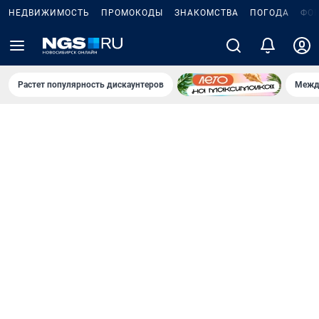
НЕДВИЖИМОСТЬ
ПРОМОКОДЫ
ЗНАКОМСТВА
ПОГОДА
ФО
Растет популярность дискаунтеров
Межд