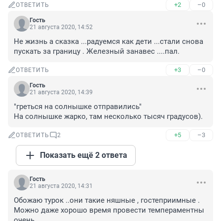
+2
–0
ОТВЕТИТЬ
Гость
21 августа 2020, 14:52
Не жизнь а сказка ...радуемся как дети ...стали снова 
пускать за границу . Железный занавес ....пал.
+3
–0
ОТВЕТИТЬ
Гость
21 августа 2020, 14:39
"греться на солнышке отправились"

На солнышке жарко, там несколько тысяч градусов).
+5
–3
ОТВЕТИТЬ
2
Показать ещё 2 ответа
Гость
21 августа 2020, 14:31
Обожаю турок ..они такие няшные , гостеприимные . 
Можно даже хорошо время провести темпераментны 
очень .