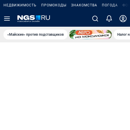
НЕДВИЖИМОСТЬ
ПРОМОКОДЫ
ЗНАКОМСТВА
ПОГОДА
ФО
«Майские» против подставщиков
Налог 