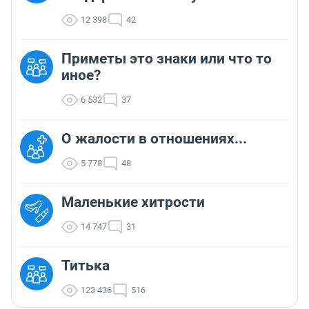
12 398
42
Приметы это знаки или что то
иное?
6 532
37
О жалости в отношениях...
5 778
48
Маленькие хитрости
14 747
31
Титька
123 436
516