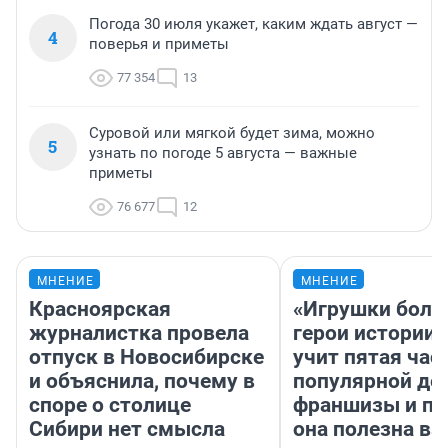
Погода 30 июля укажет, каким ждать август —
4
поверья и приметы
77 354
13
Суровой или мягкой будет зима, можно
5
узнать по погоде 5 августа — важные
приметы
76 677
12
МНЕНИЕ
МНЕНИЕ
Красноярская
«Игрушки боль
журналистка провела
герои истории»
отпуск в Новосибирске
учит пятая час
и объяснила, почему в
популярной де
споре о столице
франшизы и п
Сибири нет смысла
она полезна в