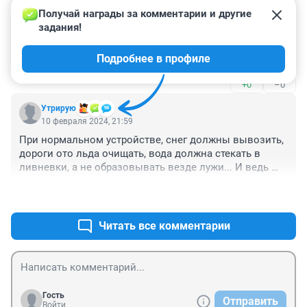
+0
–0
ЖЭУ 35 квартплату подняло в декабре на 20 
Получай награды за комментарии и другие 
процентов, а потом ещё в январе на 25! В итоге по 
задания!
Гость
сравнению с ноябрем повышение составило 70 
11 февраля 2024, 01:49
процентов!!! И никакой активности этой структуры в 
Подробнее в профиле
Потекло хофно по улочкам))
том районе сегодня замечено не было, чтоб это 
безобразие как то убрать. Вот пойдут люди в 
+0
–0
понедельник на работу по этой дороге к метро( а там 
море народа ходит со всех жилмассивов), вот они 
Утрирую
материть мэрию будут! А в ЖЭУ выходные по 
10 февраля 2024, 21:59
расписанию, хоть потоп.
При нормальном устройстве, снег должны вывозить, 
дороги ото льда очищать, вода должна стекать в 
ливневки, а не образовывать везде лужи... И ведь 
ничего этого нет
+0
–0
Читать все комментарии
Гость
Отправить
Войти