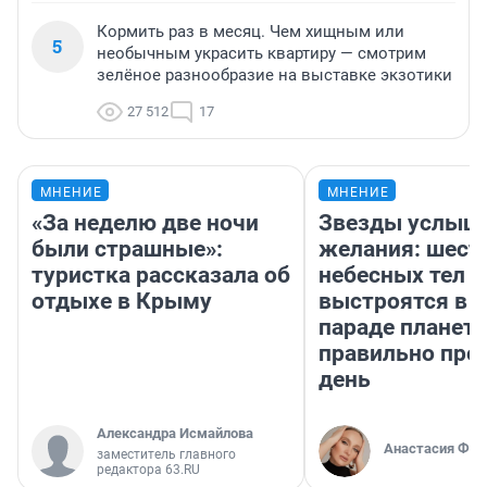
Кормить раз в месяц. Чем хищным или
5
необычным украсить квартиру — смотрим
зелёное разнообразие на выставке экзотики
27 512
17
МНЕНИЕ
МНЕНИЕ
«За неделю две ночи
Звезды услыш
были страшные»:
желания: шест
туристка рассказала об
небесных тел
отдыхе в Крыму
выстроятся в 
параде планет 
правильно про
день
Александра Исмайлова
Анастасия Фил
заместитель главного
редактора 63.RU