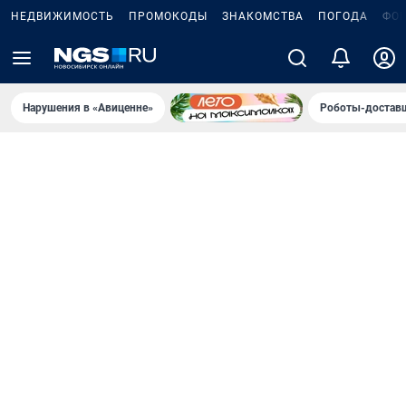
НЕДВИЖИМОСТЬ
ПРОМОКОДЫ
ЗНАКОМСТВА
ПОГОДА
ФО
Нарушения в «Авиценне»
Роботы-доставщ