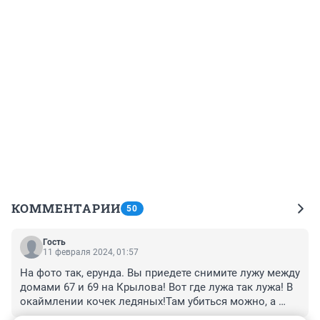
КОММЕНТАРИИ
50
Гость
11 февраля 2024, 01:57
На фото так, ерунда. Вы приедете снимите лужу между 
домами 67 и 69 на Крылова! Вот где лужа так лужа! В 
окаймлении кочек ледяных!Там убиться можно, а 
потом съехать в эту лужу и утонуть . Зато местное 