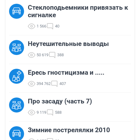
Стеклоподьемники привязать к
сигналке
1 566
40
Неутешительные выводы
50 619
388
Ересь гностицизма и .....
394 762
407
Про засаду (часть 7)
9 119
588
Зимние пострелялки 2010