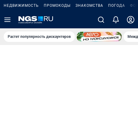
НЕДВИЖИМОСТЬ
ПРОМОКОДЫ
ЗНАКОМСТВА
ПОГОДА
ФО
Растет популярность дискаунтеров
Межд