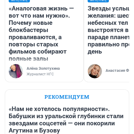
МНЕНИЕ
МНЕНИЕ
«Аналоговая жизнь —
Звезды услыш
вот что нам нужно».
желания: шест
Почему новые
небесных тел
блокбастеры
выстроятся в 
проваливаются, а
параде планет 
повторы старых
правильно про
фильмов собирают
день
полные залы
Алёна Золотухина
Анастасия Фил
Журналист НГС
РЕКОМЕНДУЕМ
«Нам не хотелось популярности».
Бабушки из уральской глубинки стали
звездами соцсетей — они покорили
Агутина и Бузову