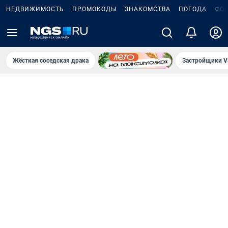
НЕДВИЖИМОСТЬ
ПРОМОКОДЫ
ЗНАКОМСТВА
ПОГОДА
ФО
Жёсткая соседская драка
Застройщики V