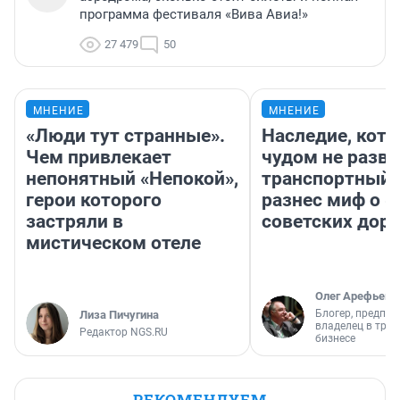
программа фестиваля «Вива Авиа!»
27 479
50
МНЕНИЕ
МНЕНИЕ
«Люди тут странные».
Наследие, кото
Чем привлекает
чудом не разва
непонятный «Непокой»,
транспортный 
герои которого
разнес миф о 
застряли в
советских доро
мистическом отеле
Олег Арефьев
Блогер, предпри
Лиза Пичугина
владелец в тра
Редактор NGS.RU
бизнесе
РЕКОМЕНДУЕМ