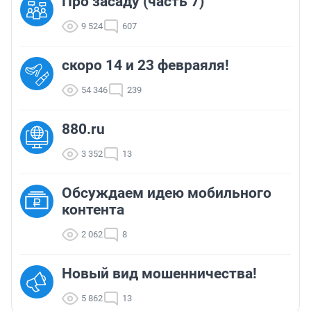
Про засаду (часть 7)
9 524
607
скоро 14 и 23 февраяля!
54 346
239
880.ru
3 352
13
Обсуждаем идею мобильного
контента
2 062
8
Новый вид мошенничества!
5 862
13