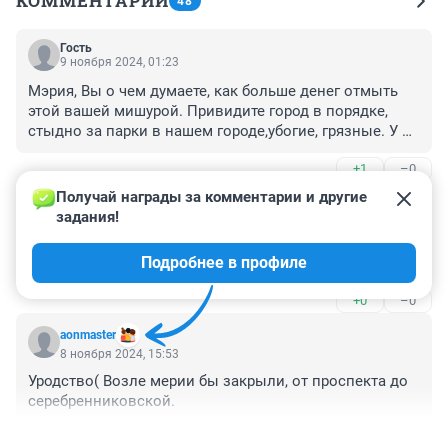
КОММЕНТАРИИ
48
Гость
9 ноября 2024, 01:23
Мэрия, Вы о чем думаете, как больше денег отмыть 
этой вашей мишурой. Привидите город в порядке, 
стыдно за парки в нашем городе,убогие, грязные. У 
нас чиновники сидят в своих особняках и их всё 
+1
–0
устраивает. Соседние города расцветают Красноярск, 
Тюмень чистые ухоженные города, А наш 
Получай награды за комментарии и другие 
Гость
Новосибирск красив лиш поздно вечером когда 
8 ноября 2024, 18:03
задания!
летишь над ним на самолёте....
Ладно до старого нового года была бы перекрыта 
Подробнее в профиле
улица,но какой смысл аж до 10 февраля ?
+0
–0
aonmaster
8 ноября 2024, 15:53
Уродство( Возле мерии бы закрыли, от проспекта до 
серебренниковской.
+1
–0