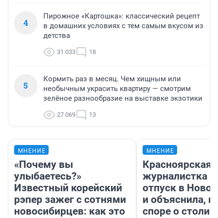
Пирожное «Картошка»: классический рецепт
4
в домашних условиях с тем самым вкусом из
детства
31 033
18
Кормить раз в месяц. Чем хищным или
5
необычным украсить квартиру — смотрим
зелёное разнообразие на выставке экзотики
27 069
13
МНЕНИЕ
МНЕНИЕ
«Почему вы
Красноярская
улыбаетесь?»
журналистка п
Известный корейский
отпуск в Ново
рэпер зажег с сотнями
и объяснила, п
новосибирцев: как это
споре о столиц