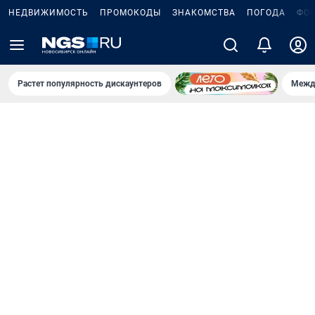
НЕДВИЖИМОСТЬ
ПРОМОКОДЫ
ЗНАКОМСТВА
ПОГОДА
ФО
Растет популярность дискаунтеров
Межд