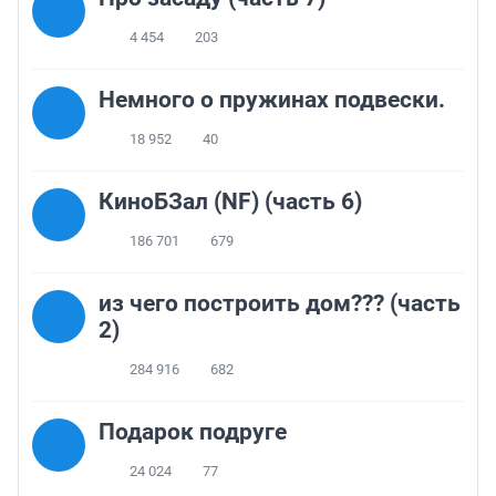
4 454
203
Немного о пружинах подвески.
18 952
40
КиноБЗал (NF) (часть 6)
186 701
679
из чего построить дом??? (часть
2)
284 916
682
Подарок подруге
24 024
77