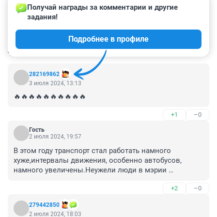
Получай награды за комментарии и другие 
задания!
Подробнее в профиле
КОММЕНТАРИИ
40
282169862
3 июля 2024, 13:13
🔥🔥🔥🔥🔥🔥🔥🔥🔥🔥
+1
–0
Гость
2 июля 2024, 19:57
В этом году транспорт стал работать намного 
хуже,интервалы движения, особенно автобусов, 
намного увеличены.Неужели люди в мэрии 
,отвечающие за работу ОТ,не понимают,что такой 
+2
–0
интервал движения подходит не для города с 1,5 
миллионым населением,а для городов с населением 
279442850
меньше 100 тысяч.Сколько десятилетий можно 
2 июля 2024, 18:03