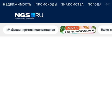
НЕДВИЖИМОСТЬ
ПРОМОКОДЫ
ЗНАКОМСТВА
ПОГОДА
ФО
«Майские» против подставщиков
Налог 