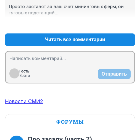
рассказывать населению сказки о трамваях,а что не 
Просто заставят за ваш счёт мйнинговых ферм, ой 
даёт возможности сделать нормальную работу 
тяговых подстанций....
автобусов и троллейбусов?
+0
–0
Читать все комментарии
Гость
Отправить
Войти
Новости СМИ2
ФОРУМЫ
Про засаду (часть 7)