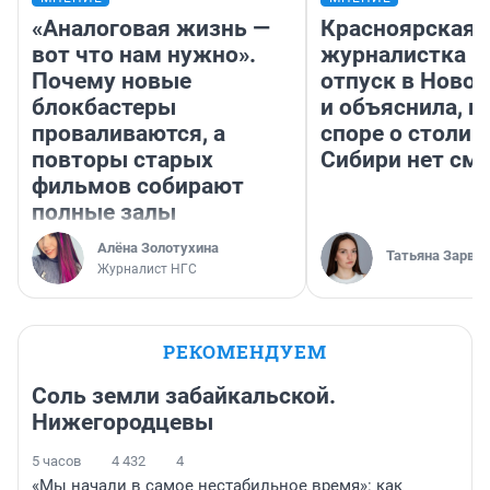
«Аналоговая жизнь —
Красноярская
вот что нам нужно».
журналистка п
Почему новые
отпуск в Ново
блокбастеры
и объяснила, п
проваливаются, а
споре о столиц
повторы старых
Сибири нет см
фильмов собирают
полные залы
Алёна Золотухина
Татьяна Зарва
Журналист НГС
РЕКОМЕНДУЕМ
Соль земли забайкальской.
Нижегородцевы
5 часов
4 432
4
«Мы начали в самое нестабильное время»: как