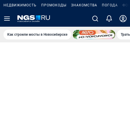
НЕДВИЖИМОСТЬ
ПРОМОКОДЫ
ЗНАКОМСТВА
ПОГОДА
ФО
Как строили мосты в Новосибирске
Траты