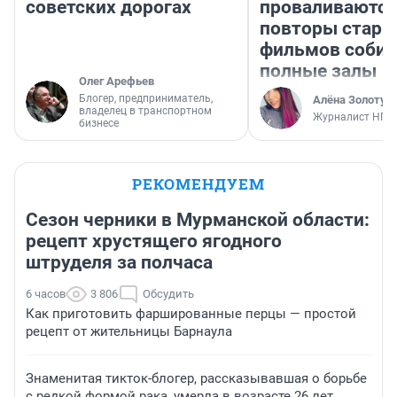
советских дорогах
проваливаются,
повторы стары
фильмов соби
полные залы
Олег Арефьев
Блогер, предприниматель,
Алёна Золотух
владелец в транспортном
Журналист НГС
бизнесе
РЕКОМЕНДУЕМ
Сезон черники в Мурманской области:
рецепт хрустящего ягодного
штруделя за полчаса
6 часов
3 806
Обсудить
Как приготовить фаршированные перцы — простой
рецепт от жительницы Барнаула
Знаменитая тикток-блогер, рассказывавшая о борьбе
с редкой формой рака, умерла в возрасте 26 лет