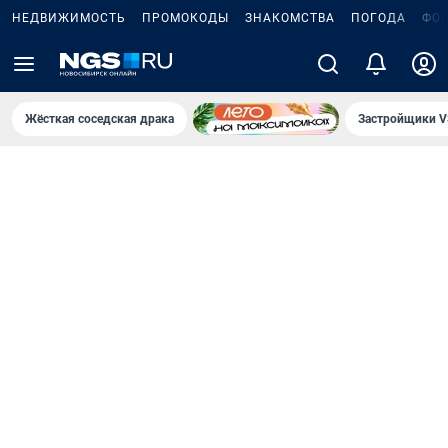
НЕДВИЖИМОСТЬ
ПРОМОКОДЫ
ЗНАКОМСТВА
ПОГОДА
ФО
Жёсткая соседская драка
Застройщики V