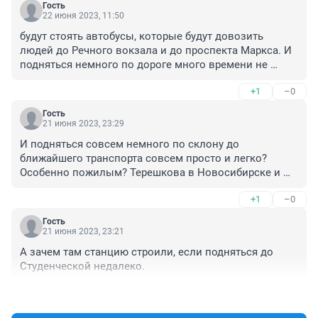
Гость
22 июня 2023, 11:50
будут стоять автобусы, которые будут довозить 
людей до Речного вокзала и до проспекта Маркса. И 
подняться немного по дороге много времени не 
займет до «Студенческой», — отметила Анна 
+1
–0
Терешкова.

Гость
Анна ,что курит?

21 июня 2023, 23:29
 Можно пешкоми до речника сходить.
И подняться совсем немного по склону до 
ближайшего транспорта совсем просто и легко? 
Особенно пожилым? Терешкова в Новосибирске и 
вообще в реальности живёт? Хотелось бы посмотреть 
+1
–0
как она после прогулки будет забегать на проспект 
Маркса. Это же не звезду изображать в снегу.
Гость
21 июня 2023, 23:21
А зачем там станцию строили, если подняться до 
Студенческой недалеко.
+0
–0