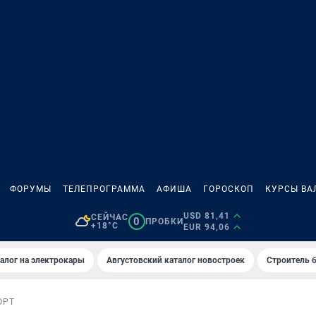
ФОРУМЫ
ТЕЛЕПРОГРАММА
АФИША
ГОРОСКОП
КУРСЫ ВА
USD 81,41
СЕЙЧАС
0
ПРОБКИ
+18°C
EUR 94,06
алог на электрокары
Августовский каталог новостроек
Строитель б
ОРТ