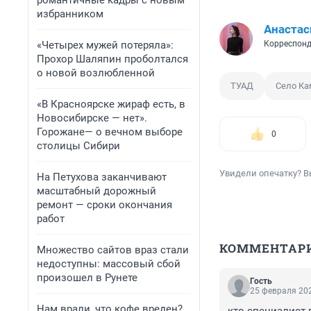
романтичные кадры с новым
избранником
Анастас
«Четырех мужей потеряла»:
Корреспонд
Прохор Шаляпин проболтался
о новой возлюбленной
ТУАД
Село Ка
«В Красноярске жираф есть, в
Новосибирске — нет».
Горожане— о вечном выборе
0
столицы Сибири
Увидели опечатку? В
На Петухова заканчивают
масштабный дорожный
ремонт — сроки окончания
работ
КОММЕНТАР
Множество сайтов враз стали
недоступны: массовый сбой
произошел в Рунете
Гость
25 февраля 202
Нам врали, что кофе вреден?