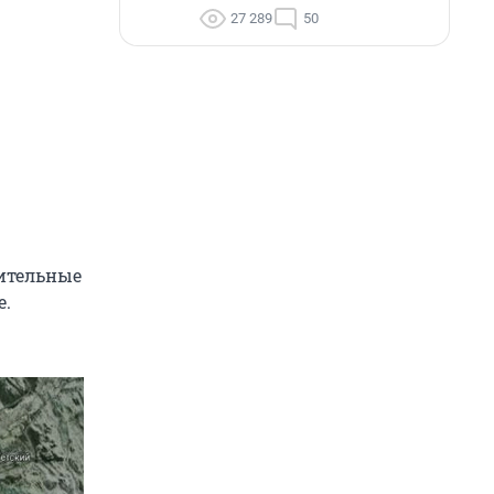
27 289
50
вительные
е.