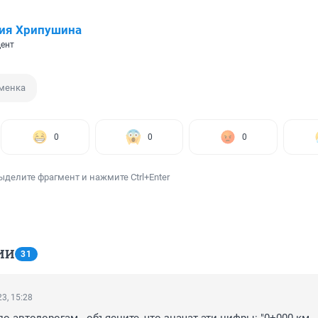
ия Хрипушина
ент
менка
0
0
0
ыделите фрагмент и нажмите Ctrl+Enter
ИИ
31
3, 15:28