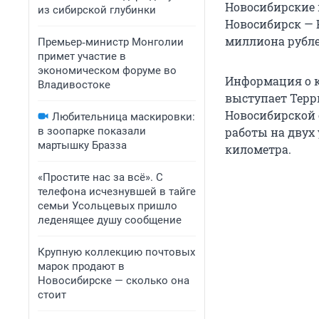
Новосибирские 
из сибирской глубинки
Новосибирск — 
миллиона рубле
Премьер‑министр Монголии
примет участие в
экономическом форуме во
Информация о к
Владивостоке
выступает Терр
Новосибирской 
Любительница маскировки:
в зоопарке показали
работы на двух 
мартышку Бразза
километра.
«Простите нас за всё». С
телефона исчезнувшей в тайге
семьи Усольцевых пришло
леденящее душу сообщение
Крупную коллекцию почтовых
марок продают в
Новосибирске — сколько она
стоит