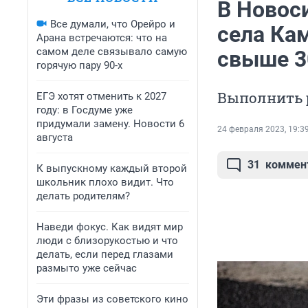
В Новос
Все думали, что Орейро и
села Ка
Арана встречаются: что на
самом деле связывало самую
свыше 3
горячую пару 90-х
Выполнить р
ЕГЭ хотят отменить к 2027
году: в Госдуме уже
придумали замену. Новости 6
24 февраля 2023, 19:3
августа
31
коммен
К выпускному каждый второй
школьник плохо видит. Что
делать родителям?
Наведи фокус. Как видят мир
люди с близорукостью и что
делать, если перед глазами
размыто уже сейчас
Эти фразы из советского кино