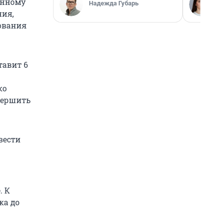
енному
Надежда Губарь
ния,
ования
тавит 6
ко
вершить
вести
. К
ка до