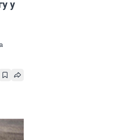
у у
а