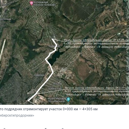
что подрядчик отремонтирует участок 0+000 км — 4+305 км
ибирскгипродорнии»