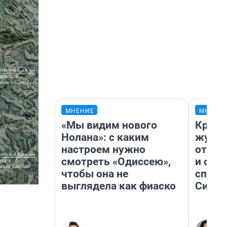
МНЕНИЕ
МНЕНИ
«Мы видим нового
Красн
Нолана»: с каким
журна
настроем нужно
отпус
смотреть «Одиссею»,
и объ
чтобы она не
споре
выглядела как фиаско
Сибир