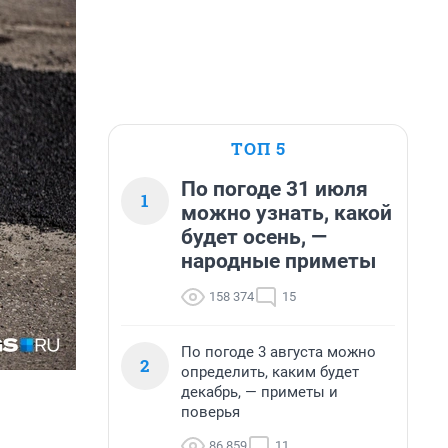
ТОП 5
По погоде 31 июля
1
можно узнать, какой
будет осень, —
народные приметы
158 374
15
По погоде 3 августа можно
2
определить, каким будет
декабрь, — приметы и
поверья
86 859
11