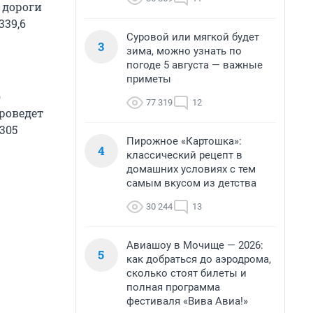
 дороги
339,6
Суровой или мягкой будет
3
зима, можно узнать по
погоде 5 августа — важные
приметы
)
77 319
12
роведет
305
Пирожное «Картошка»:
4
классический рецепт в
домашних условиях с тем
самым вкусом из детства
30 244
13
Авиашоу в Мочище — 2026:
5
как добраться до аэродрома,
сколько стоят билеты и
полная программа
фестиваля «Вива Авиа!»