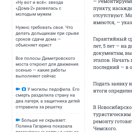
— Ремонтируемы
«Ну вот и всё»: звезда
пункту, насажд
«Дома-2» развелась с
молодым мужем
отсутствуют. М
имеются, — указ
Нужно требовать свое. Что
делать дольщикам при срыве
Гарантийный ср
сроков сдачи дома —
объясняет юрист
лет, 5 лет — н
документам, вы
Все полосы Димитровского
этапов. Начать
моста откроют для движения
последний — в о
осенью — какие работы
выполняют сейчас
Подать заявку н
У могилы педофила. Его
итоги определе
смерть разделила страну на
два лагеря, а защитника детей
В Новосибирско
отправила за решетку
туристическим 
Больше не скрывает:
ремонту готовя
Полина Гагарина показала
Чемского.