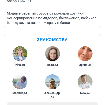
обзор YA62.RU
Модные рецепты соусов от молодой хозяйки.
Консервирование помидоров, баклажанов, кабачков
без глутамата натрия — сразу в банки
ЗНАКОМСТВА
Irina
,
40
Ната
,
43
Ирина
,
44
Марина
,
54
Александр
,
New
,
42
42