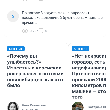
По погоде 8 августа можно определить,
5
насколько дождливой будет осень — важные
приметы
28 707
8
МНЕНИЕ
МНЕНИЕ
«Почему вы
«Нет некрасив
улыбаетесь?»
городов, есть
Известный корейский
недофинансиро
рэпер зажег с сотнями
Путешественн
новосибирцев: как это
проехали 2000
было
километров по 
машине — стои
того
Нина Раневская
Екатерина Лит