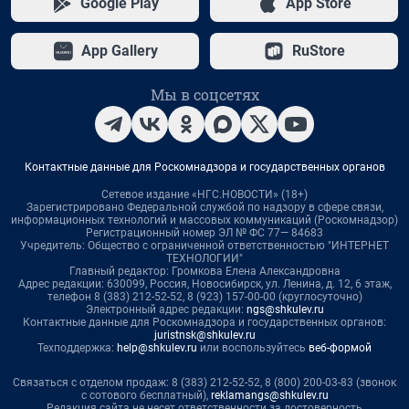
Google Play
App Store
App Gallery
RuStore
Мы в соцсетях
Контактные данные для Роскомнадзора и государственных органов
Сетевое издание «НГС.НОВОСТИ» (18+)
Зарегистрировано Федеральной службой по надзору в сфере связи,
информационных технологий и массовых коммуникаций (Роскомнадзор)
Регистрационный номер ЭЛ № ФС 77— 84683
Учредитель: Общество с ограниченной ответственностью "ИНТЕРНЕТ
ТЕХНОЛОГИИ"
Главный редактор: Громкова Елена Александровна
Адрес редакции: 630099, Россия, Новосибирск, ул. Ленина, д. 12, 6 этаж,
телефон 8 (383) 212-52-52, 8 (923) 157-00-00 (круглосуточно)
Электронный адрес редакции:
ngs@shkulev.ru
Контактные данные для Роскомнадзора и государственных органов:
juristnsk@shkulev.ru
Техподдержка:
help@shkulev.ru
или воспользуйтесь
веб-формой
Связаться с отделом продаж: 8 (383) 212-52-52, 8 (800) 200-03-83 (звонок
с сотового бесплатный),
reklamangs@shkulev.ru
Редакция сайта не несет ответственности за достоверность