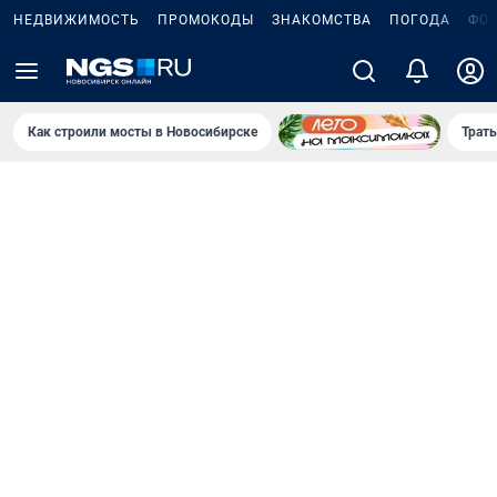
НЕДВИЖИМОСТЬ
ПРОМОКОДЫ
ЗНАКОМСТВА
ПОГОДА
ФО
Как строили мосты в Новосибирске
Траты