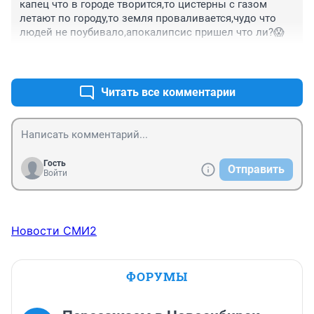
капец что в городе творится,то цистерны с газом 
летают по городу,то земля проваливается,чудо что 
людей не поубивало,апокалипсис пришел что ли?😱
+1
–0
Читать все комментарии
Гость
Отправить
Войти
Новости СМИ2
ФОРУМЫ