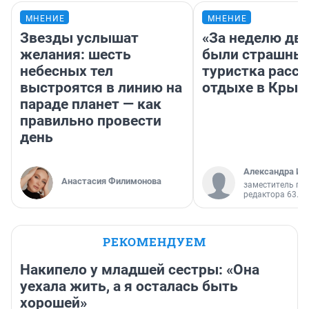
МНЕНИЕ
МНЕНИЕ
Звезды услышат
«За неделю две
желания: шесть
были страшные
небесных тел
туристка расск
выстроятся в линию на
отдыхе в Крым
параде планет — как
правильно провести
день
Александра Ис
Анастасия Филимонова
заместитель гл
редактора 63.RU
РЕКОМЕНДУЕМ
Накипело у младшей сестры: «Она
уехала жить, а я осталась быть
хорошей»