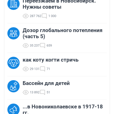
Переезжаем в Новосибирск.
Нужны советы
287 762
1 000
Дозор глобального потепления
(часть 5)
35 237
659
как коту когти стричь
29 131
71
Бассейн для детей
13 892
51
...в Новониколаевске в 1917-18
гг.