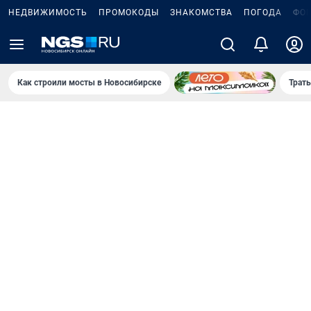
НЕДВИЖИМОСТЬ
ПРОМОКОДЫ
ЗНАКОМСТВА
ПОГОДА
ФО
Как строили мосты в Новосибирске
Траты