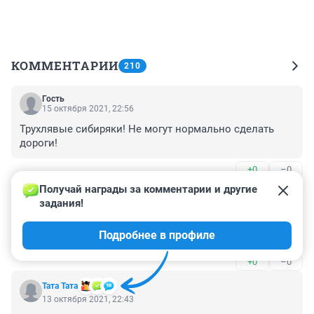
КОММЕНТАРИИ
210
Гость
15 октября 2021, 22:56
Трухлявые сибиряки! Не могут нормально сделать 
дороги!
+0
–0
Получай награды за комментарии и другие 
Гость
14 октября 2021, 07:10
задания!
Какой мэр такие и дороги. С таким мэром город наш 
Подробнее в профиле
вообще на дно упал
+0
–0
Тата Тата
13 октября 2021, 22:43