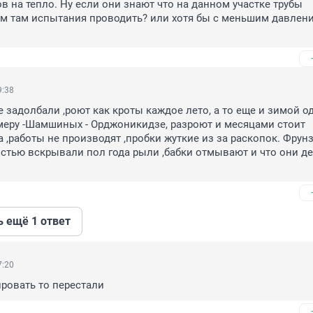
в на тепло. Ну если они знают что на данном участке трубы 
м там испытания проводить? или хотя бы с меньшим давлени
9:38
 задолбали ,роют как кроты каждое лето, а то еще и зимой одн
имеру -Шамшиных - Орджоникидзе, разроют и месяцами стоит 
 ,работы не производят ,пробки жуткие из за раскопок. Фрунзе
стью вскрывали пол года рыли ,бабки отмывают и что они де
ь ещё 1 ответ
7:20
ровать то перестали