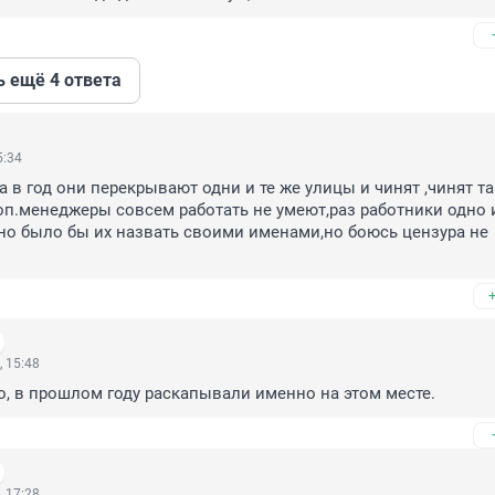
ь ещё 4 ответа
5:34
а в год они перекрывают одни и те же улицы и чинят ,чинят та
топ.менеджеры совсем работать не умеют,раз работники одно и
но было бы их назвать своими именами,но боюсь цензура не 
 15:48
, в прошлом году раскапывали именно на этом месте.
 17:28