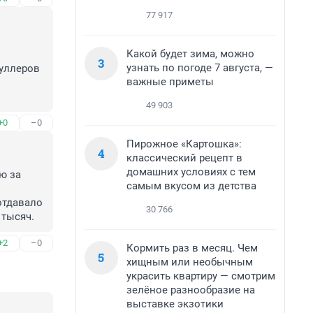
77 917
Какой будет зима, можно
3
узнать по погоде 7 августа, —
уллеров 
важные приметы
49 903
+0
–0
Пирожное «Картошка»:
4
классический рецепт в
домашних условиях с тем
 за 
самым вкусом из детства
отдавало 
30 766
 тысяч.
+2
–0
Кормить раз в месяц. Чем
5
хищным или необычным
украсить квартиру — смотрим
зелёное разнообразие на
выставке экзотики