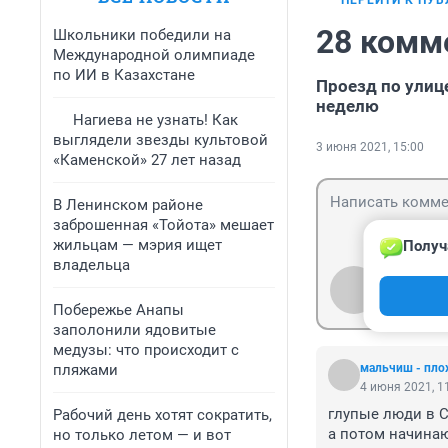
ПЕРЕЙТИ К ПУ
28 комм
Школьники победили на
Международной олимпиаде
по ИИ в Казахстане
Проезд по улиц
неделю
Нагиева не узнать! Как
выглядели звезды культовой
3 июня 2021, 15:00
«Каменской» 27 лет назад
В Ленинском районе
заброшенная «Тойота» мешает
жильцам — мэрия ищет
Получ
владельца
Гость
Войти
Побережье Анапы
заполонили ядовитые
медузы: что происходит с
пляжами
мальчиш - пло
4 июня 2021, 1
глупые люди в С
Рабочий день хотят сократить,
а потом начинаю
но только летом — и вот