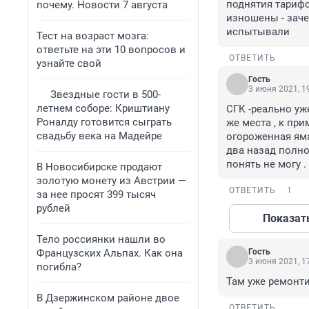
поднятия тарифо
почему. Новости 7 августа
изношены - заче
испытывали
Тест на возраст мозга:
ответьте на эти 10 вопросов и
ОТВЕТИТЬ
узнайте свой
Гость
3 июня 2021, 1
Звездные гости в 500-
летнем соборе: Криштиану
СГК -реально уже
Роналду готовится сыграть
же места , к пр
свадьбу века на Мадейре
огороженная яма
два назад полно
понять не могу .
В Новосибирске продают
золотую монету из Австрии —
ОТВЕТИТЬ
1
за нее просят 399 тысяч
рублей
Показат
Тело россиянки нашли во
Французских Альпах. Как она
Гость
3 июня 2021, 1
погибла?
Там уже ремонти
В Дзержинском районе двое
ОТВЕТИТЬ