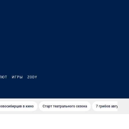
ЛЮТ
ИГРЫ
ZODY
овосибирцев в кино
Старт театрального сезона
7 грибов августа