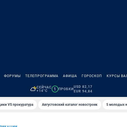
ФОРУМЫ
ТЕЛЕПРОГРАММА
АФИША
ГОРОСКОП
КУРСЫ ВА
USD 82,17
СЕЙЧАС
1
ПРОБКИ
+14°C
EUR 94,84
ики VS прокуратура
Августовский каталог новостроек
5 молодых н