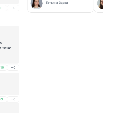
Татьяна Зарва
+1
–0
м 
 тоже 
+10
–0
+3
–0