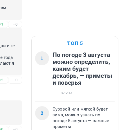
ем 
+1
–0
ТОП 5
и и те 
По погоде 3 августа
1
 года 
можно определить,
лают я 
каким будет
декабрь, — приметы
+2
–0
и поверья
87 209
Суровой или мягкой будет
2
зима, можно узнать по
погоде 5 августа — важные
приметы
+0
–0