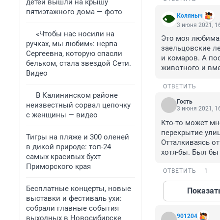
детей вышли на крышу
пятиэтажного дома — фото
Коляныч
3 июня 2021, 1
«Чтобы нас носили на
Это моя любимая
ручках, мы любим»: нерпа
заельцовские ле
Сергеевна, которую спасли
и комаров. А по
бельком, стала звездой Сети.
животного и вме
Видео
ОТВЕТИТЬ
В Калининском районе
Гость
неизвестный сорвал цепочку
3 июня 2021, 1
с женщины — видео
Кто-то может мн
перекрытие улиц
Тигры на пляже и 300 оленей
Отталкиваясь от
в дикой природе: топ-24
хотя-бы. Был бы 
самых красивых бухт
Приморского края
ОТВЕТИТЬ
1
Бесплатные концерты, новые
Показат
выставки и фестиваль ухи:
собрали главные события
901204
выходных в Новосибирске