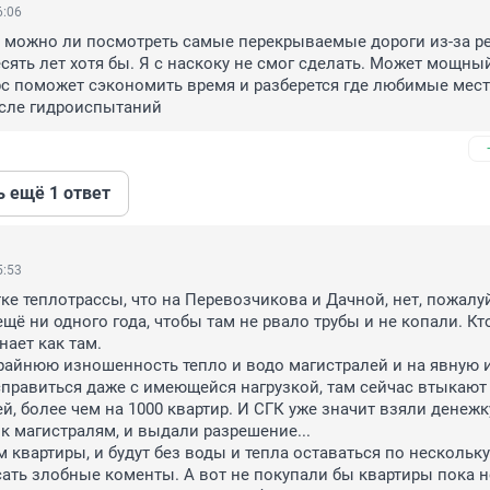
6:06
, можно ли посмотреть самые перекрываемые дороги из-за ре
есять лет хотя бы. Я с наскоку не смог сделать. Может мощный
с поможет сэкономить время и разберется где любимые мест
сле гидроиспытаний
ь ещё 1 ответ
5:53
ке теплотрассы, что на Перевозчикова и Дачной, нет, пожалуй
щё ни одного года, чтобы там не рвало трубы и не копали. Кто
ает как там. 

райнюю изношенность тепло и водо магистралей и на явную и
правиться даже с имеющейся нагрузкой, там сейчас втыкают 
ей, более чем на 1000 квартир. И СГК уже значит взяли денежку
к магистралям, и выдали разрешение... 

 квартиры, и будут без воды и тепла оставаться по нескольку 
исать злобные коменты. А вот не покупали бы квартиры пока не