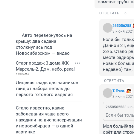
заменят трубы п
ОТВЕТИТЬ
6
265056258
3 июня 2021,
Авто перевернулось на
Если бы тольк
крышу: два седана
Дачной 21, ещ
столкнулись под
23/5. Стало р
Новосибирском — видео
месте радиорын
Старт продаж 3 дома ЖК
новых больших
Марсель-2. Дом, небо, река!
недавно) там, 
ОТВЕТИТЬ
Лицевая гладь для чайников:
гайд от набора петель до
Т. Пчел.
первого готового изделия
3 июня 2021,
265056258
3 июн
Стало известно, какие
заболевания чаще всего
находили на диспансеризации
у новосибирцев — в одной
Моя боль😂пер
картинке
орёт для стро