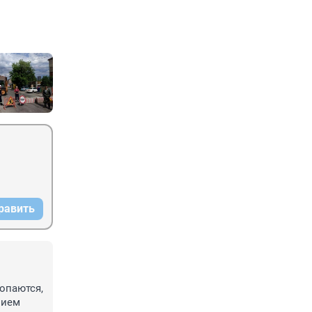
равить
опаются, 
ием 