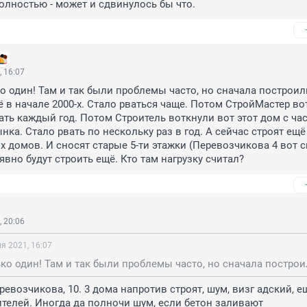
олностью - может и сдвинулось бы что.
 16:07
о один! Там и так были проблемы часто, но сначала построил
ё в начале 2000-х. Стало рваться чаще. Потом СтройМастер вот
вать каждый год. Потом Строитель воткнули вот этот дом с час
ка. Стало рвать по нескольку раз в год. А сейчас строят ещё 6
 домов. И сносят старые 5-ти этажки (Перевозчикова 4 вот с
явно будут строить ещё. Кто там нагрузку считал?
 20:06
я 2021, 16:07
евозчикова, 10. 3 дома напротив строят, шум, визг адский, ещ
ителей. Иногда да полночи шум, если бетон заливают