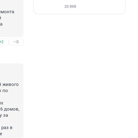
26 868
монта 
 
а 
+2
–0
 живого 
 по 
х 
6 домов, 
 за 
раз в 
 