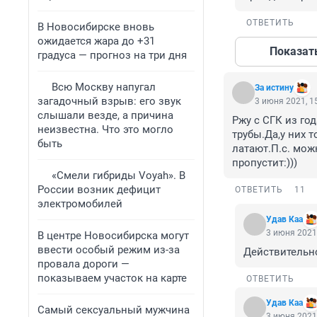
ОТВЕТИТЬ
В Новосибирске вновь
ожидается жара до +31
Показат
градуса — прогноз на три дня
Всю Москву напугал
За истину
загадочный взрыв: его звук
3 июня 2021, 1
слышали везде, а причина
Ржу с СГК из год
неизвестна. Что это могло
трубы.Да,у них 
быть
латают.П.с. мож
пропустит:)))
«Смели гибриды Voyah». В
России возник дефицит
ОТВЕТИТЬ
11
электромобилей
Удав Каа
3 июня 2021,
В центре Новосибирска могут
ввести особый режим из-за
Действительно
провала дороги —
показываем участок на карте
ОТВЕТИТЬ
Удав Каа
Самый сексуальный мужчина
3 июня 2021,