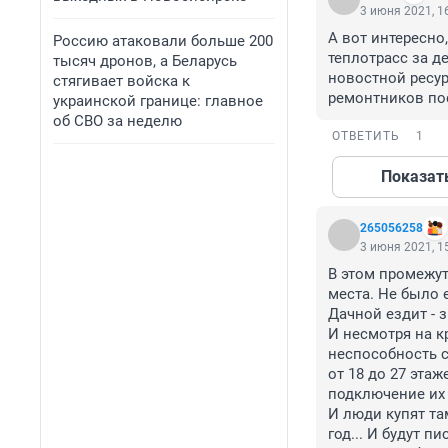
3 июня 2021, 1
А вот интересно
Россию атаковали больше 200
теплотрасс за д
тысяч дронов, а Беларусь
новостной ресур
стягивает войска к
ремонтников по
украинской границе: главное
об СВО за неделю
ОТВЕТИТЬ
1
Показат
265056258
3 июня 2021, 1
В этом промежут
места. Не было е
Дачной ездит - зн
И несмотря на к
неспособность с
от 18 до 27 этаж
подключение их 
И люди купят там
год... И будут п