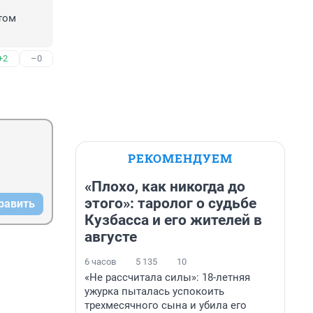
том 
+2
–0
РЕКОМЕНДУЕМ
«Плохо, как никогда до
этого»: таролог о судьбе
равить
Кузбасса и его жителей в
августе
6 часов
5 135
10
«Не рассчитала силы»: 18-летняя
ужурка пыталась успокоить
трехмесячного сына и убила его