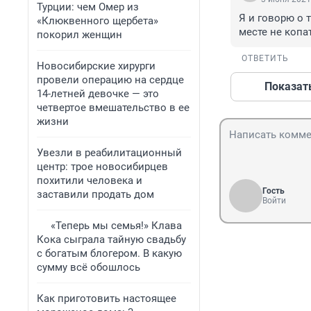
Турции: чем Омер из
Я и говорю о 
«Клюквенного щербета»
месте не копа
покорил женщин
ОТВЕТИТЬ
Новосибирские хирурги
провели операцию на сердце
Показат
14-летней девочке — это
четвертое вмешательство в ее
жизни
Увезли в реабилитационный
центр: трое новосибирцев
похитили человека и
Гость
заставили продать дом
Войти
«Теперь мы семья!» Клава
Кока сыграла тайную свадьбу
с богатым блогером. В какую
сумму всё обошлось
Как приготовить настоящее