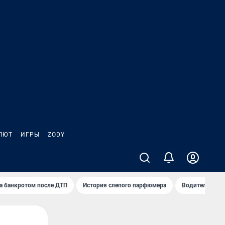
ЛЮТ
ИГРЫ
ZODY
а банкротом после ДТП
История слепого парфюмера
Водители пер