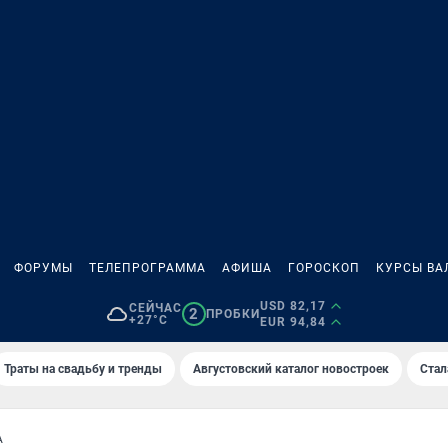
ФОРУМЫ
ТЕЛЕПРОГРАММА
АФИША
ГОРОСКОП
КУРСЫ ВА
USD 82,17
СЕЙЧАС
2
ПРОБКИ
+27°C
EUR 94,84
Траты на свадьбу и тренды
Августовский каталог новостроек
Стал
А