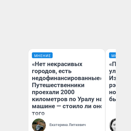
МНЕНИЕ
МНЕНИЕ
«Нет некрасивых
«Почем
городов, есть
улыбае
недофинансированные».
Извест
Путешественники
рэпер 
проехали 2000
новоси
километров по Уралу на
было
машине — стоило ли оно
того
Ни
Екатерина Литкевич
Жу