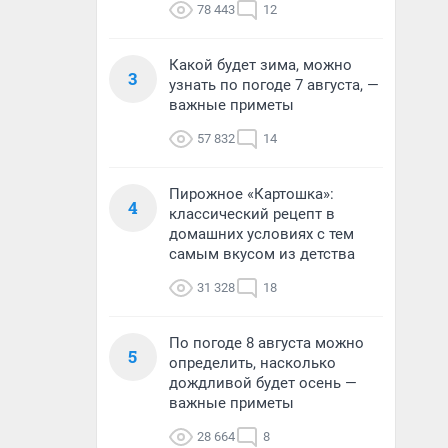
78 443
12
Какой будет зима, можно
3
узнать по погоде 7 августа, —
важные приметы
57 832
14
Пирожное «Картошка»:
4
классический рецепт в
домашних условиях с тем
самым вкусом из детства
31 328
18
По погоде 8 августа можно
5
определить, насколько
дождливой будет осень —
важные приметы
28 664
8