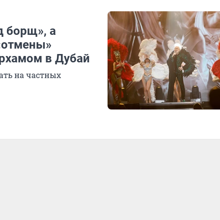
д борщ», а
 «отмены»
рхамом в Дубай
ать на частных