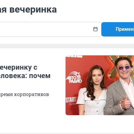
ая вечеринка
Примен
вечеринку с
еловека: почем
 время корпоративов