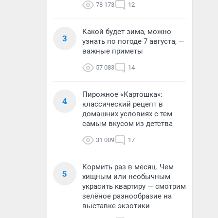
78 173
12
Какой будет зима, можно
3
узнать по погоде 7 августа, —
важные приметы
57 083
14
Пирожное «Картошка»:
4
классический рецепт в
домашних условиях с тем
самым вкусом из детства
31 009
17
Кормить раз в месяц. Чем
5
хищным или необычным
украсить квартиру — смотрим
зелёное разнообразие на
выставке экзотики