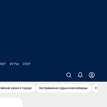
ЛЮТ
ИГРЫ
ZODY
тайская кухня в городе
Экстремально худые новосибирцы
Старт те