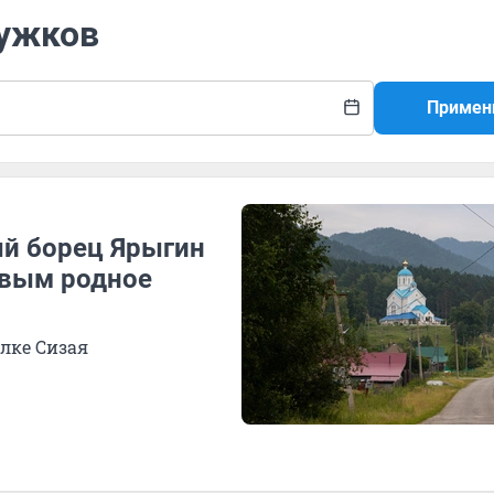
Лужков
Примен
ый борец Ярыгин
овым родное
елке Сизая