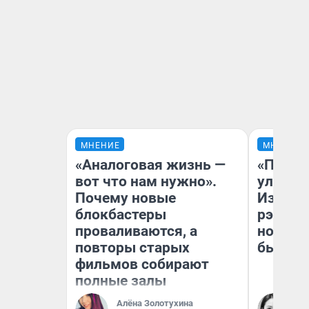
МНЕНИЕ
МНЕНИЕ
«Аналоговая жизнь —
«Почем
вот что нам нужно».
улыбае
Почему новые
Извест
блокбастеры
рэпер 
проваливаются, а
новоси
повторы старых
было
фильмов собирают
полные залы
Алёна Золотухина
Ни