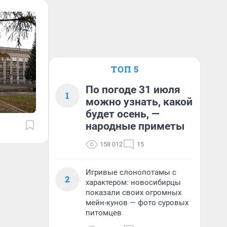
ТОП 5
По погоде 31 июля
1
можно узнать, какой
будет осень, —
народные приметы
158 012
15
Игривые слонопотамы с
2
характером: новосибирцы
показали своих огромных
мейн-кунов — фото суровых
питомцев