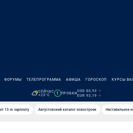
ФОРУМЫ
ТЕЛЕПРОГРАММА
АФИША
ГОРОСКОП
КУРСЫ ВА
USD 80,93
СЕЙЧАС
1
ПРОБКИ
+23°C
EUR 93,19
ет 13-ю зарплату
Августовский каталог новостроек
Нестабильное н