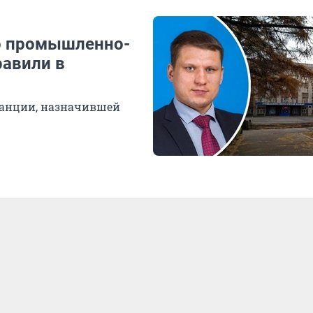
о промышленно-
равили в
танции, назначившей