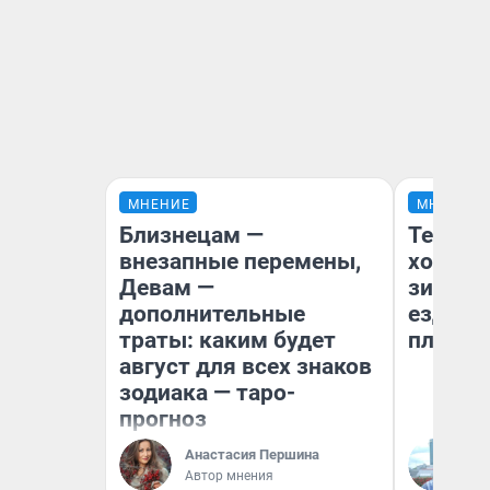
МНЕНИЕ
МНЕНИЕ
Близнецам —
Тепло 
внезапные перемены,
холодн
Девам —
зимой.
дополнительные
ездит н
траты: каким будет
плюсы 
август для всех знаков
зодиака — таро-
прогноз
Анастасия Першина
Д
Автор мнения