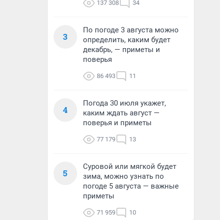
137 308
34
По погоде 3 августа можно
3
определить, каким будет
декабрь, — приметы и
поверья
86 493
11
Погода 30 июля укажет,
4
каким ждать август —
поверья и приметы
77 179
13
Суровой или мягкой будет
5
зима, можно узнать по
погоде 5 августа — важные
приметы
71 959
10