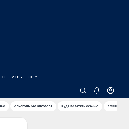
ЛЮТ
ИГРЫ
ZODY
ебо
Алкоголь без алкоголя
Куда полететь осенью
Афиша на ав