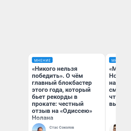
МНЕНИЕ
МНЕНИЕ
«Никого нельзя
«Мы ви
победить». О чём
Нолана
главный блокбастер
настро
этого года, который
смотре
бьет рекорды в
чтобы 
прокате: честный
выгляд
отзыв на «Одиссею»
Нолана
Стас Соколов
На