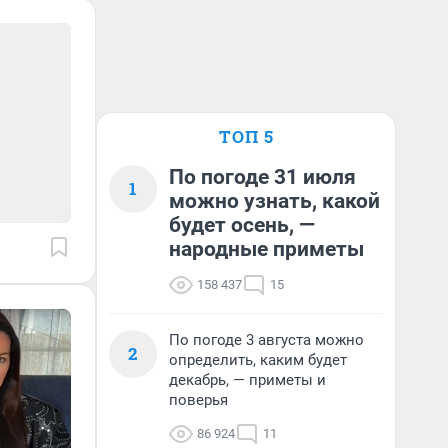
ТОП 5
По погоде 31 июля
1
можно узнать, какой
будет осень, —
народные приметы
158 437
15
По погоде 3 августа можно
2
определить, каким будет
декабрь, — приметы и
поверья
86 924
11