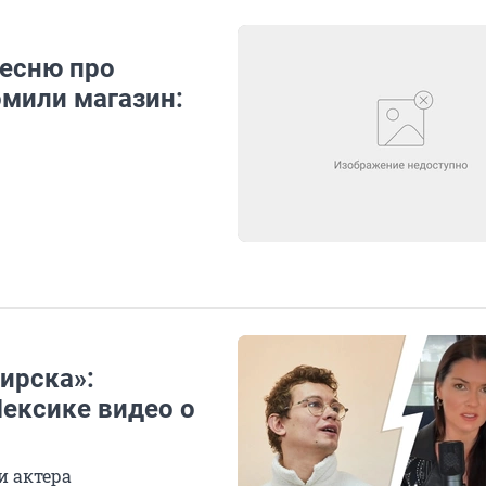
есню про
омили магазин:
ирска»:
Мексике видео о
и актера