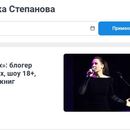
ка Степанова
Примен
»: блогер
х, шоу 18+,
книг