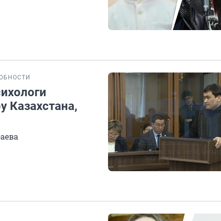
ОБНОСТИ
сихологи
у Казахстана,
баева