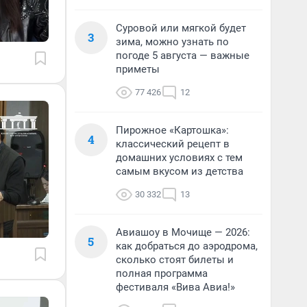
Суровой или мягкой будет
3
зима, можно узнать по
погоде 5 августа — важные
приметы
77 426
12
Пирожное «Картошка»:
4
классический рецепт в
домашних условиях с тем
самым вкусом из детства
30 332
13
Авиашоу в Мочище — 2026:
5
как добраться до аэродрома,
сколько стоят билеты и
полная программа
фестиваля «Вива Авиа!»