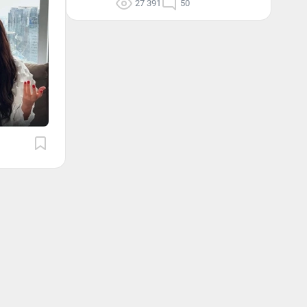
27 391
50