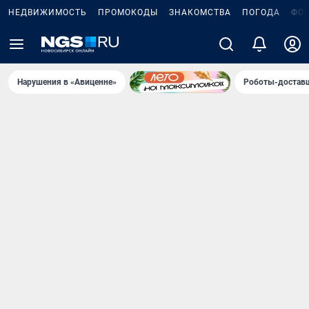
НЕДВИЖИМОСТЬ
ПРОМОКОДЫ
ЗНАКОМСТВА
ПОГОДА
ФО
Нарушения в «Авиценне»
Роботы-доставщ