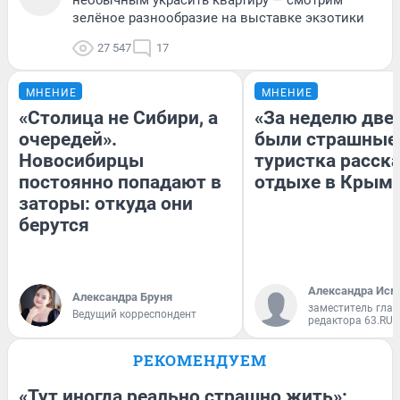
зелёное разнообразие на выставке экзотики
27 547
17
МНЕНИЕ
МНЕНИЕ
«Столица не Сибири, а
«За неделю две
очередей».
были страшные
Новосибирцы
туристка расска
постоянно попадают в
отдыхе в Крым
заторы: откуда они
берутся
Александра Исм
Александра Бруня
заместитель глав
Ведущий корреспондент
редактора 63.RU
РЕКОМЕНДУЕМ
«Тут иногда реально страшно жить»: