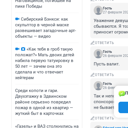
Наговициной, погибшей на
пике Победы
Гость
27 февраля 202
Сибирский Бэнкси: как
Уважение девушк
скульптор в черной маске
сбываются. Я то
развешивает загадочные арт-
приносит огромн
объекты — видео
ОТВЕТИТЬ
«Как тебя в гроб такую
Гость
положат?» Мать двоих детей
26 февраля 202
набила первую татуировку в
Пусть валит.
50 лет — зачем она это
сделала и что отвечает
ОТВЕТИТЬ
хейтерам
Гость
26 февраля 202
Среди копоти и гари.
П
Так и непонятно:
Двухэтажку в Здвинском
спонсоров оплач
районе серьезно повредил
не бывает и рас
пожар в одной из квартир —
жуткий быт в карточках
ОТВЕТИТЬ
«Газель» и ВАЗ столкнулись на