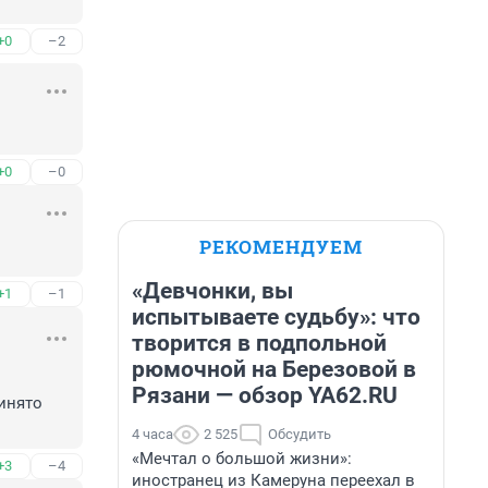
+0
–2
+0
–0
РЕКОМЕНДУЕМ
«Девчонки, вы
+1
–1
испытываете судьбу»: что
творится в подпольной
рюмочной на Березовой в
Рязани — обзор YA62.RU
нято 
4 часа
2 525
Обсудить
«Мечтал о большой жизни»:
+3
–4
иностранец из Камеруна переехал в