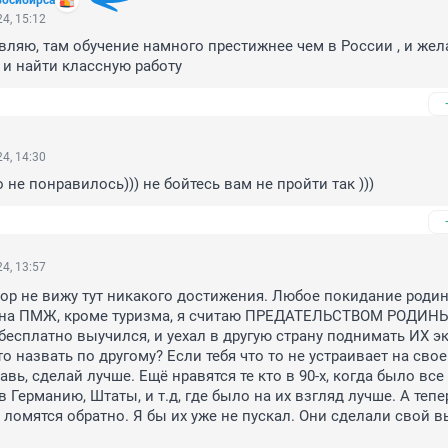
восибирса
4, 15:12
ляю, там обучение намного престижнее чем в России , и жел
 и найти классную работу
4, 14:30
 не понравилось))) не бойтесь вам не пройти так )))
4, 13:57
пор не вижу тут никакого достижения. Любое покидание родины
у, на ПМЖ, кроме туризма, я считаю ПРЕДАТЕЛЬСТВОМ РОДИНЫ
бесплатно выучился, и уехал в другую страну поднимать ИХ э
это назвать по другому? Если тебя что то не устраивает на свое
авь, сделай лучше. Ещё нравятся те кто в 90-х, когда было все 
в Германию, Штаты, и т.д, где было на их взгляд лучше. А тепер
 ломятся обратно. Я бы их уже не пускал. Они сделали свой вы