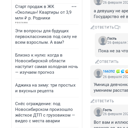
26 февраля 202
Старт продаж в ЖК
а девушку не аре
«Околица»! Квартиры от 3,9
Государство её в
млн ₽ р. Родники
ОТВЕТИТЬ
1
Эти вопросы для будущих
первоклассников под силу не
Гость
всем взрослым. А вам?
26 февраля 
Пока не за что
Близко к нулю: когда в
Новосибирской области
ОТВЕТИТЬ
наступит самая холодная ночь
166392
— изучаем прогноз
26 февраля 202
Умница девчонка,
Аджика на зиму: три простых
умением расстав
и вкусных рецепта
ОТВЕТИТЬ
Снёс ограждение: под
Новосибирском произошло
Гость
26 февраля 202
жёсткое ДТП с грузовиком —
видео с места аварии
Вот вам и иллюс