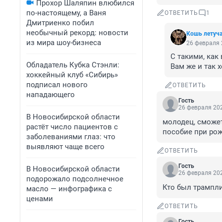
Прохор Шаляпин влюбился
по-настоящему, а Ваня
ОТВЕТИТЬ
1
Дмитриенко побил
необычный рекорд: новости
Кошь летуч
из мира шоу-бизнеса
26 февраля 
С такими, как 
Обладатель Кубка Стэнли:
Вам же и так 
хоккейный клуб «Сибирь»
подписал нового
ОТВЕТИТЬ
нападающего
Гость
26 февраля 202
В Новосибирской области
молодец, сможет
растёт число пациентов с
пособие при рожд
заболеваниями глаз: что
выявляют чаще всего
ОТВЕТИТЬ
Гость
В Новосибирской области
26 февраля 202
подорожало подсолнечное
Кто был трампл
масло — инфографика с
ценами
ОТВЕТИТЬ
Гость