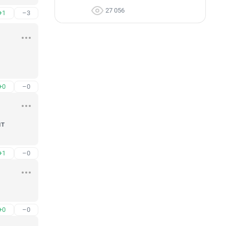
27 056
+1
–3
+0
–0
т 
+1
–0
+0
–0