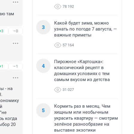
78 192
аю там 
Какой будет зима, можно
3
узнать по погоде 7 августа, —
+3
–0
важные приметы
57 164
Пирожное «Картошка»:
4
+1
–1
классический рецепт в
домашних условиях с тем
самым вкусом из детства
 - на 
31 027
. 
кономику 
Кормить раз в месяц. Чем
й 
5
хищным или необычным
"не 
украсить квартиру — смотрим
ь когда 
зелёное разнообразие на
бор 20 
выставке экзотики