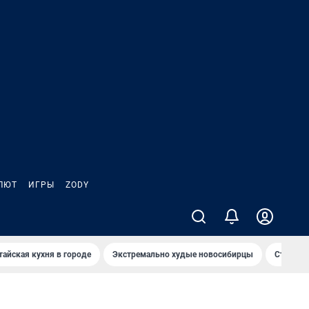
ЛЮТ
ИГРЫ
ZODY
тайская кухня в городе
Экстремально худые новосибирцы
Старт те