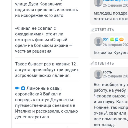
Edward мэр Но
улице Дуси Ковальчук:
26 февраля 202
водителя пришлось извлекать
молодец поздрав
из искорёженного авто
остаться на пмж
«Финал не совпал с
ОТВЕТИТЬ
ожиданиями»: стоит ли
смотреть фильм «Старый
951
орел» на большом экране —
26 февраля 202
честная рецензия
Ботам из Кукуего
Такое бывает раз в жизни: 12
ОТВЕТИТЬ
августа произойдут три редких
Гость
астрономических явления
26 февраля 202
Вот вообще, в у
Лимонные сады,
работу, на учеб
европейский Байкал и
Человек вырос, 
очередь к статуе Джульетты:
и их науку. Как 
путешественница съездила в
Родине, так испр
Италию и рассказала, сколько
очень", свалили 
денег потратила
все поменялось,
лет назад.