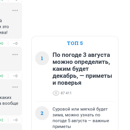
 
 это 
ива!
ТОП 5
+0
–0
По погоде 3 августа
1
можно определить,
каким будет
декабрь, — приметы
+0
–0
и поверья
87 411
каких 
 вообще 
Суровой или мягкой будет
2
зима, можно узнать по
+2
–0
погоде 5 августа — важные
приметы