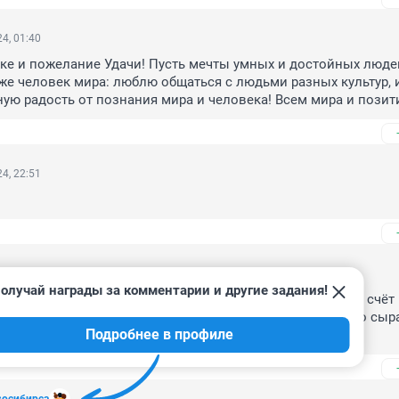
4, 01:40
е и пожелание Удачи! Пусть мечты умных и достойных людей
же человек мира: люблю общаться с людьми разных культур, и
ую радость от познания мира и человека! Всем мира и позит
4, 22:51
4, 15:50
олучай награды за комментарии и другие задания!
 какая специальность будет Дашутки в конце концов; за счёт 
ивается обучение в частном колледже (ибо бесплатного сыра
Подробнее в профиле
плачиваться придётся так или иначе).