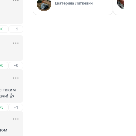
Екатерина Литкевич
 
+0
–2
+0
–0
 таким 
чи! 👍
+5
–1
дом 