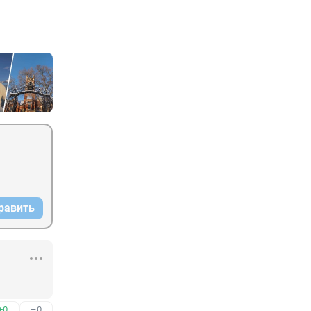
равить
+0
–0