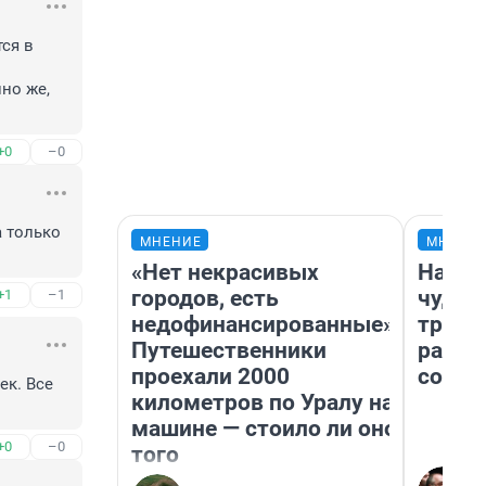
ся в 
о же, 
+0
–0
 только 
МНЕНИЕ
МНЕНИ
«Нет некрасивых
Насле
городов, есть
чудом
+1
–1
недофинансированные».
транс
Путешественники
разне
проехали 2000
совет
к. Все 
километров по Уралу на
машине — стоило ли оно
+0
–0
того