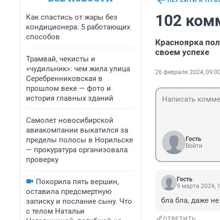
ПЕРЕЙТИ К ПУ
102 ком
Как спастись от жары без
кондиционера: 5 работающих
способов
Красноярка полу
своем успехе
Трамвай, чекисты и
«чудильник»: чем жила улица
26 февраля 2024, 09:0
Серебренниковская в
прошлом веке — фото и
история главных зданий
Самолет новосибирской
авиакомпании выкатился за
пределы полосы в Норильске
Гость
Войти
— прокуратура организовала
проверку
Гость
Покорила пять вершин,
9 марта 2024, 
оставила предсмертную
бла бла, даже не
записку и послание сыну. Что
с телом Натальи
ОТВЕТИТЬ