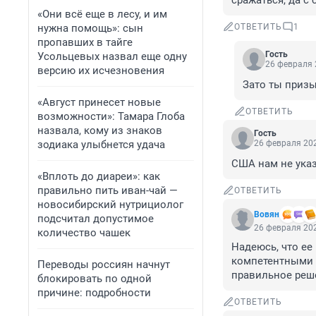
сражаться, да с 
«Они всё еще в лесу, и им
нужна помощь»: сын
ОТВЕТИТЬ
1
пропавших в тайге
Гость
Усольцевых назвал еще одну
26 февраля 
версию их исчезновения
Зато ты приз
«Август принесет новые
ОТВЕТИТЬ
возможности»: Тамара Глоба
назвала, кому из знаков
Гость
зодиака улыбнется удача
26 февраля 202
США нам не ука
«Вплоть до диареи»: как
правильно пить иван-чай —
ОТВЕТИТЬ
новосибирский нутрициолог
Вовян
подсчитал допустимое
26 февраля 202
количество чашек
Надеюсь, что ее
компетентными о
Переводы россиян начнут
правильное реше
блокировать по одной
причине: подробности
ОТВЕТИТЬ