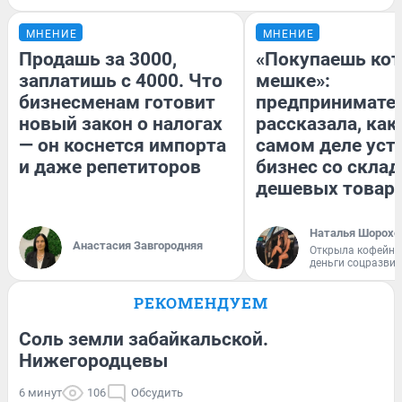
МНЕНИЕ
МНЕНИЕ
Продашь за 3000,
«Покупаешь кот
заплатишь с 4000. Что
мешке»:
бизнесменам готовит
предпринимате
новый закон о налогах
рассказала, как
— он коснется импорта
самом деле уст
и даже репетиторов
бизнес со скла
дешевых товар
Наталья Шорохо
Анастасия Завгородняя
Открыла кофейну
деньги соцразви
РЕКОМЕНДУЕМ
Соль земли забайкальской.
Нижегородцевы
6 минут
106
Обсудить