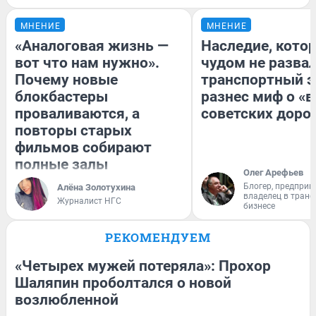
МНЕНИЕ
МНЕНИЕ
«Аналоговая жизнь —
Наследие, кото
вот что нам нужно».
чудом не разва
Почему новые
транспортный э
блокбастеры
разнес миф о «
проваливаются, а
советских доро
повторы старых
фильмов собирают
полные залы
Олег Арефьев
Блогер, предприн
Алёна Золотухина
владелец в тран
Журналист НГС
бизнесе
РЕКОМЕНДУЕМ
«Четырех мужей потеряла»: Прохор
Шаляпин проболтался о новой
возлюбленной