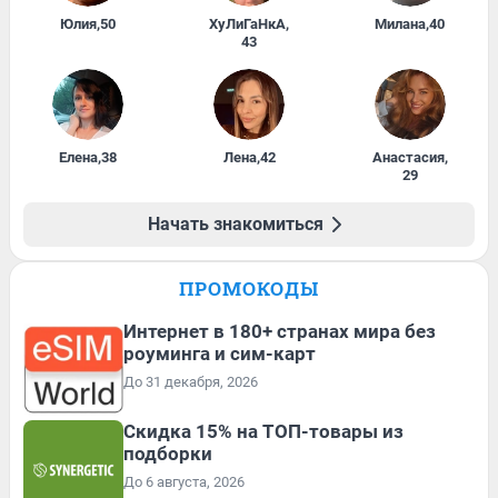
Юлия
,
50
ХуЛиГаНкА
,
Милана
,
40
43
Елена
,
38
Лена
,
42
Анастасия
,
29
Начать знакомиться
ПРОМОКОДЫ
Интернет в 180+ странах мира без
роуминга и сим-карт
До 31 декабря, 2026
Скидка 15% на ТОП-товары из
подборки
До 6 августа, 2026