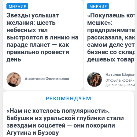
МНЕНИЕ
МНЕНИЕ
Звезды услышат
«Покупаешь кот
желания: шесть
мешке»:
небесных тел
предпринимате
выстроятся в линию на
рассказала, как
параде планет — как
самом деле уст
правильно провести
бизнес со скла
день
дешевых товар
Наталья Шорохо
Анастасия Филимонова
Открыла кофейну
деньги соцразви
РЕКОМЕНДУЕМ
«Нам не хотелось популярности».
Бабушки из уральской глубинки стали
звездами соцсетей — они покорили
Агутина и Бузову