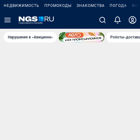
НЕДВИЖИМОСТЬ
ПРОМОКОДЫ
ЗНАКОМСТВА
ПОГОДА
ФО
Нарушения в «Авиценне»
Роботы-доставщ