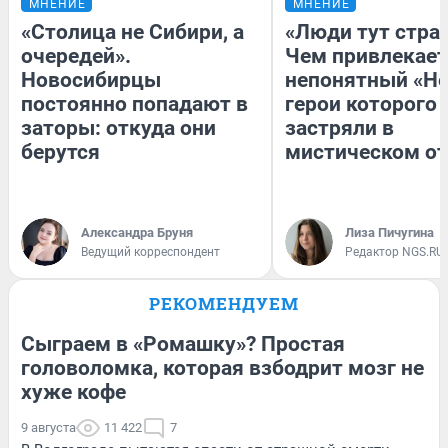
МНЕНИЕ
МНЕНИЕ
«Столица не Сибири, а
«Люди тут стра
очередей».
Чем привлекает
Новосибирцы
непонятный «Не
постоянно попадают в
герои которого
заторы: откуда они
застряли в
берутся
мистическом от
Александра Бруня
Лиза Пичугина
Ведущий корреспондент
Редактор NGS.RU
РЕКОМЕНДУЕМ
Сыграем в «Ромашку»? Простая
головоломка, которая взбодрит мозг не
хуже кофе
9 августа
11 422
7