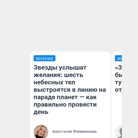
МНЕНИЕ
МНЕНИЕ
Звезды услышат
«За не
желания: шесть
были с
небесных тел
турист
выстроятся в линию на
отдыхе
параде планет — как
правильно провести
день
Ал
Анастасия Филимонова
за
ре