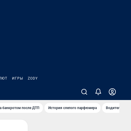
ЛЮТ
ИГРЫ
ZODY
а банкротом после ДТП
История слепого парфюмера
Водители пер