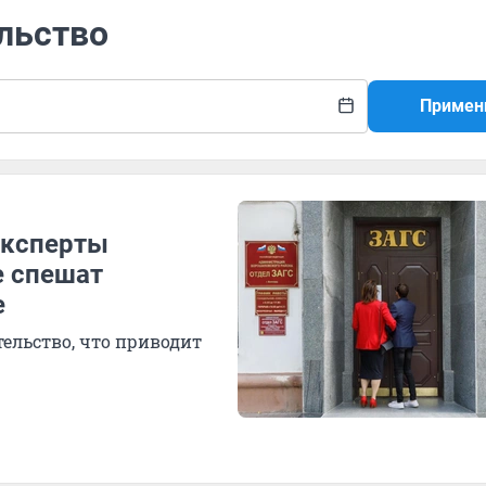
льство
Примен
Эксперты
е спешат
е
ельство, что приводит