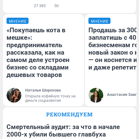
27 385
50
МНЕНИЕ
МНЕНИЕ
«Покупаешь кота в
Продашь за 300
мешке»:
заплатишь с 400
предприниматель
бизнесменам го
рассказала, как на
новый закон о н
самом деле устроен
— он коснется 
бизнес со складами
и даже репетит
дешевых товаров
Наталья Шорохова
Анастасия Завг
Открыла кофейную точку на
деньги соцразвития
РЕКОМЕНДУЕМ
Смертельный аудит: за что в начале
2000-х убили бывшего главбуха