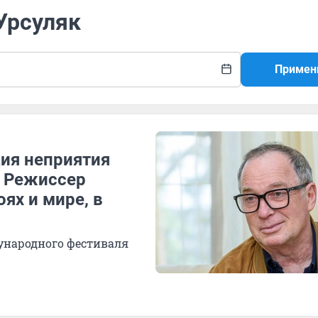
 Урсуляк
Примен
ция неприятия
. Режиссер
ях и мире, в
ународного фестиваля