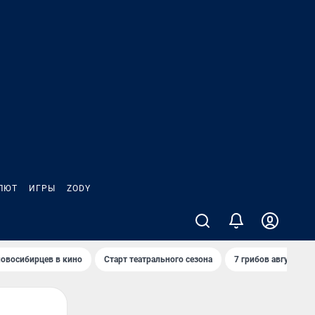
ЛЮТ
ИГРЫ
ZODY
овосибирцев в кино
Старт театрального сезона
7 грибов августа