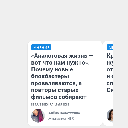
МНЕНИЕ
МНЕНИЕ
«Аналоговая жизнь —
Красно
вот что нам нужно».
журнал
Почему новые
отпуск
блокбастеры
и объя
проваливаются, а
споре 
повторы старых
Сибири
фильмов собирают
полные залы
Алёна Золотухина
Та
Журналист НГС