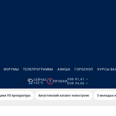
ФОРУМЫ
ТЕЛЕПРОГРАММА
АФИША
ГОРОСКОП
КУРСЫ ВА
USD 81,41
СЕЙЧАС
7
ПРОБКИ
+22°C
EUR 94,06
ики VS прокуратура
Августовский каталог новостроек
5 молодых н