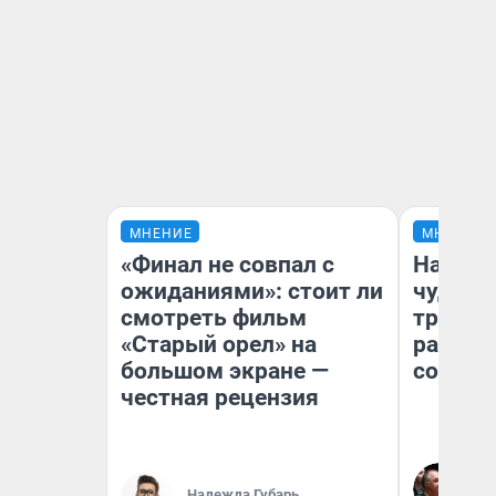
МНЕНИЕ
МНЕНИЕ
«Финал не совпал с
Наслед
ожиданиями»: стоит ли
чудом 
смотреть фильм
трансп
«Старый орел» на
разнес
большом экране —
советс
честная рецензия
Ол
Бл
Надежда Губарь