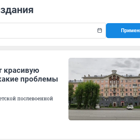
 здания
Примен
т красивую
 какие проблемы
етской послевоенной