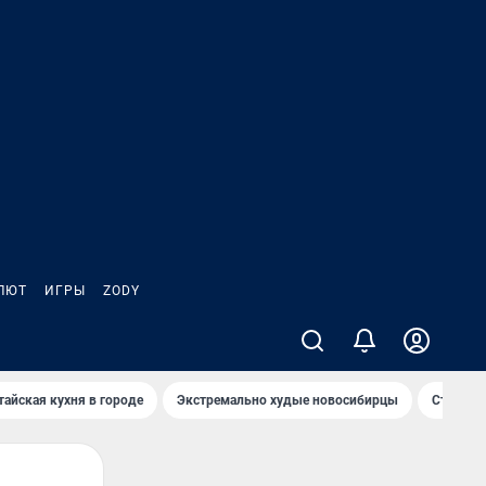
ЛЮТ
ИГРЫ
ZODY
тайская кухня в городе
Экстремально худые новосибирцы
Старт те