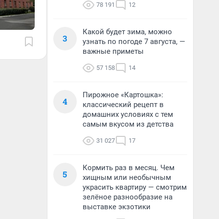
78 191
12
Какой будет зима, можно
3
узнать по погоде 7 августа, —
важные приметы
57 158
14
Пирожное «Картошка»:
4
классический рецепт в
домашних условиях с тем
самым вкусом из детства
31 027
17
Кормить раз в месяц. Чем
5
хищным или необычным
украсить квартиру — смотрим
зелёное разнообразие на
выставке экзотики