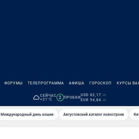
ФОРУМЫ
ТЕЛЕПРОГРАММА
АФИША
ГОРОСКОП
КУРСЫ ВА
USD 82,17
СЕЙЧАС
2
ПРОБКИ
+21°C
EUR 94,84
Международный день кошек
Августовский каталог новостроек
Ки