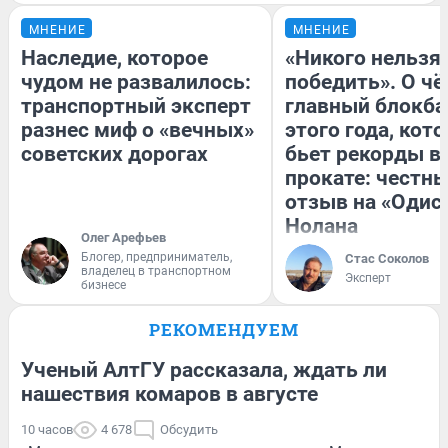
МНЕНИЕ
МНЕНИЕ
Наследие, которое
«Никого нельзя
чудом не развалилось:
победить». О ч
транспортный эксперт
главный блокба
разнес миф о «вечных»
этого года, кот
советских дорогах
бьет рекорды в
прокате: честн
отзыв на «Одис
Нолана
Олег Арефьев
Блогер, предприниматель,
Стас Соколов
владелец в транспортном
Эксперт
бизнесе
РЕКОМЕНДУЕМ
Ученый АлтГУ рассказала, ждать ли
нашествия комаров в августе
10 часов
4 678
Обсудить