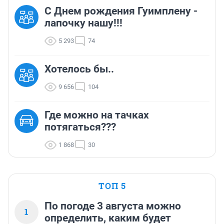
С Днем рождения Гуимплену -
лапочку нашу!!!
5 293
74
Хотелось бы..
9 656
104
Где можно на тачках
потягаться???
1 868
30
ТОП 5
По погоде 3 августа можно
1
определить, каким будет