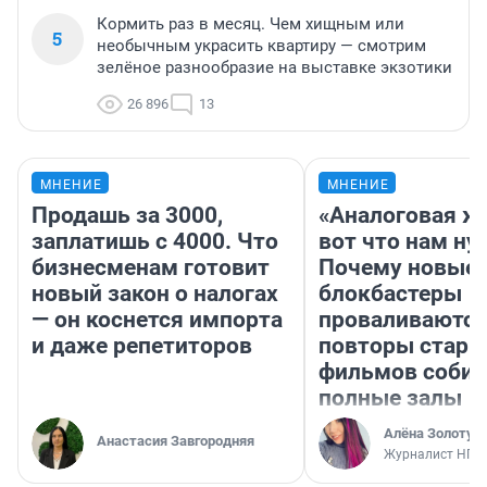
Кормить раз в месяц. Чем хищным или
5
необычным украсить квартиру — смотрим
зелёное разнообразие на выставке экзотики
26 896
13
МНЕНИЕ
МНЕНИЕ
Продашь за 3000,
«Аналоговая ж
заплатишь с 4000. Что
вот что нам ну
бизнесменам готовит
Почему новые
новый закон о налогах
блокбастеры
— он коснется импорта
проваливаются,
и даже репетиторов
повторы стары
фильмов соби
полные залы
Алёна Золотух
Анастасия Завгородняя
Журналист НГС