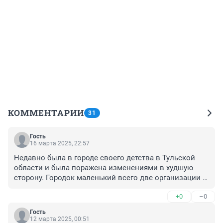
КОММЕНТАРИИ
31
Гость
16 марта 2025, 22:57
Недавно была в городе своего детства в Тульской 
области и была поражена изменениями в худшую 
сторону. Городок маленький всего две организации 
которые обеспечивали жителей работой завод 
+0
–0
Смычка и воинская часть. И то и другое закрыли , ну 
понятно завод , а зачем закрыли огромную воинскую 
Гость
часть дедушка там провел всю свою жизнь, а сейчас 
12 марта 2025, 00:51