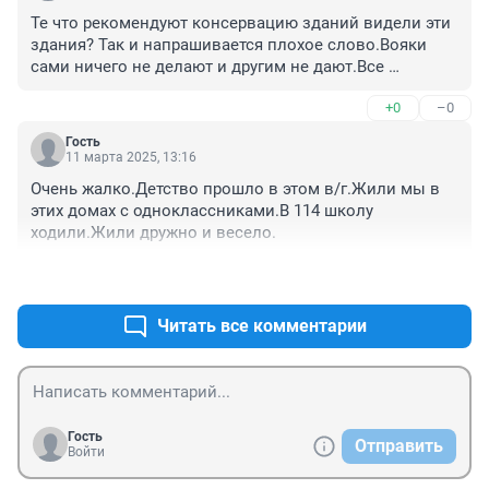
всё разрушается. Неужели она так мешала , 
Те что рекомендуют консервацию зданий видели эти 
оказывается это повсеместно
здания? Так и напрашивается плохое слово.Вояки 
сами ничего не делают и другим не дают.Все 
разрушено сожжено.
+0
–0
Гость
11 марта 2025, 13:16
Очень жалко.Детство прошло в этом в/г.Жили мы в 
этих домах с одноклассниками.В 114 школу 
ходили.Жили дружно и весело.
+0
–0
Читать все комментарии
Гость
Отправить
Войти