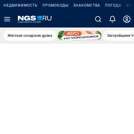
НЕДВИЖИМОСТЬ
ПРОМОКОДЫ
ЗНАКОМСТВА
ПОГОДА
ФО
Жёсткая соседская драка
Застройщики V