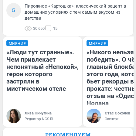
Пирожное «Картошка»: классический рецепт в
5
домашних условиях с тем самым вкусом из
детства
30 650
15
МНЕНИЕ
МНЕНИЕ
«Люди тут странные».
«Никого нельзя
Чем привлекает
победить». О ч
непонятный «Непокой»,
главный блокба
герои которого
этого года, кот
застряли в
бьет рекорды в
мистическом отеле
прокате: честн
отзыв на «Одис
Нолана
Лиза Пичугина
Стас Соколов
Редактор NGS.RU
Эксперт
РЕКОМЕНДУЕМ