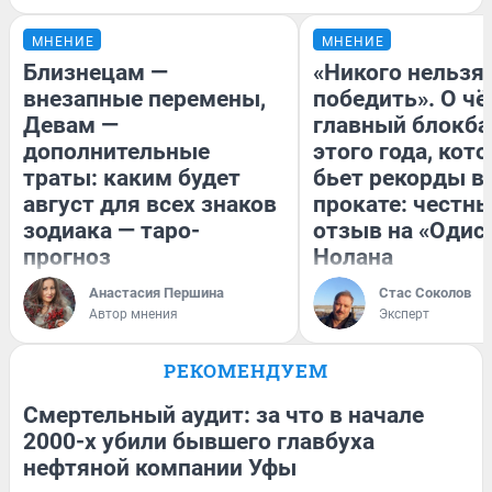
МНЕНИЕ
МНЕНИЕ
Близнецам —
«Никого нельзя
внезапные перемены,
победить». О ч
Девам —
главный блокба
дополнительные
этого года, кот
траты: каким будет
бьет рекорды в
август для всех знаков
прокате: честн
зодиака — таро-
отзыв на «Одис
прогноз
Нолана
Анастасия Першина
Стас Соколов
Автор мнения
Эксперт
РЕКОМЕНДУЕМ
Смертельный аудит: за что в начале
2000-х убили бывшего главбуха
нефтяной компании Уфы