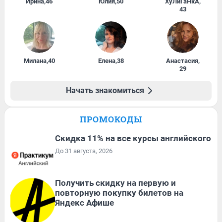
Ирина
,
46
Юлия
,
50
ХуЛиГаНкА
,
43
Милана
,
40
Елена
,
38
Анастасия
,
29
Начать знакомиться
ПРОМОКОДЫ
Скидка 11% на все курсы английского
До 31 августа, 2026
Получить скидку на первую и
повторную покупку билетов на
Яндекс Афише